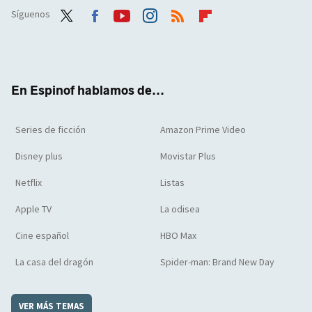
Síguenos
Twit
Face
Yout
Inst
RSS
Flip
ter
boo
ube
agra
boar
k
m
d
En Espinof hablamos de...
Series de ficción
Amazon Prime Video
Disney plus
Movistar Plus
Netflix
Listas
Apple TV
La odisea
Cine español
HBO Max
La casa del dragón
Spider-man: Brand New Day
VER MÁS TEMAS