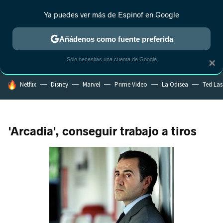
Ya puedes ver más de Espinof en Google
MENÚ
NUEVO
Añádenos como fuente preferida
CRÍTICA
ESTRENOS
REALITY
ANIME
RANKINGS CINE
RA
Solo necesitas una cuenta de Google
×
HOY SE HABLA DE
Netflix
Disney
Marvel
Prime Video
La Odisea
Ted La
'Arcadia', conseguir trabajo a tiros