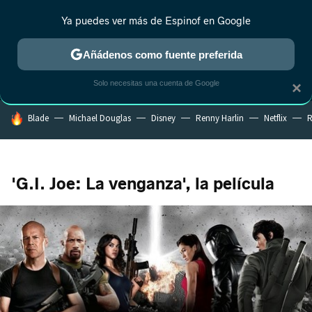
Ya puedes ver más de Espinof en Google
MENÚ
NUEVO
Añádenos como fuente preferida
CRÍTICA
ESTRENOS
REALITY
ANIME
RANKINGS CINE
RA
Solo necesitas una cuenta de Google
×
HOY SE HABLA DE
Blade
Michael Douglas
Disney
Renny Harlin
Netflix
R
'G.I. Joe: La venganza', la película