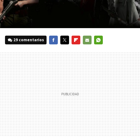
29 comentarios
FACEBOOK
TWITTER
FLIPBOARD
E-
WHATSAPP
MAIL