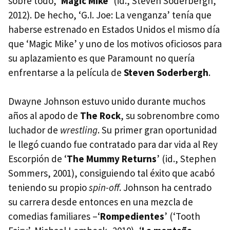
sobre todo, ‘
Magic Mike
’ (id., Steven Soderbergh,
2012). De hecho, ‘G.I. Joe: La venganza’ tenía que
haberse estrenado en Estados Unidos el mismo día
que ‘Magic Mike’ y uno de los motivos oficiosos para
su aplazamiento es que Paramount no quería
enfrentarse a la película de
Steven Soderbergh
.
Dwayne Johnson estuvo unido durante muchos
años al apodo de
The Rock
, su sobrenombre como
luchador de
wrestling
. Su primer gran oportunidad
le llegó cuando fue contratado para dar vida al Rey
Escorpión de ‘
The Mummy Returns
’ (id., Stephen
Sommers, 2001), consiguiendo tal éxito que acabó
teniendo su propio
spin-off
. Johnson ha centrado
su carrera desde entonces en una mezcla de
comedias familiares –‘
Rompedientes
’ (‘Tooth