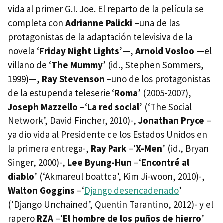
vida al primer G.I. Joe. El reparto de la película se
completa con
Adrianne Palicki
–una de las
protagonistas de la adaptación televisiva de la
novela ‘
Friday Night Lights
’—,
Arnold Vosloo
—el
villano de ‘
The Mummy
’ (id., Stephen Sommers,
1999)—,
Ray Stevenson
–uno de los protagonistas
de la estupenda teleserie ‘
Roma
’ (2005-2007),
Joseph Mazzello
–‘
La red social
’ (‘The Social
Network’, David Fincher, 2010)-,
Jonathan Pryce
–
ya dio vida al Presidente de los Estados Unidos en
la primera entrega-,
Ray Park
–‘
X-Men
’ (id., Bryan
Singer, 2000)-,
Lee Byung-Hun
–‘
Encontré al
diablo
’ (‘Akmareul boattda’, Kim Ji-woon, 2010)-,
Walton Goggins
–‘
Django desencadenado
’
(‘Django Unchained’, Quentin Tarantino, 2012)- y el
rapero
RZA
–‘
El hombre de los puños de hierro
’