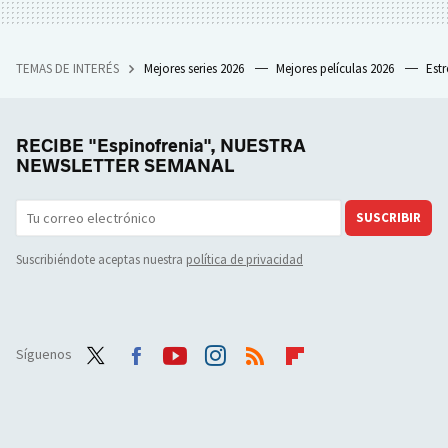
TEMAS DE INTERÉS
Mejores series 2026
Mejores películas 2026
Est
RECIBE "Espinofrenia", NUESTRA
NEWSLETTER SEMANAL
SUSCRIBIR
Suscribiéndote aceptas nuestra
política de privacidad
Síguenos
Twit
Face
Yout
Inst
RSS
Flip
ter
boo
ube
agra
boar