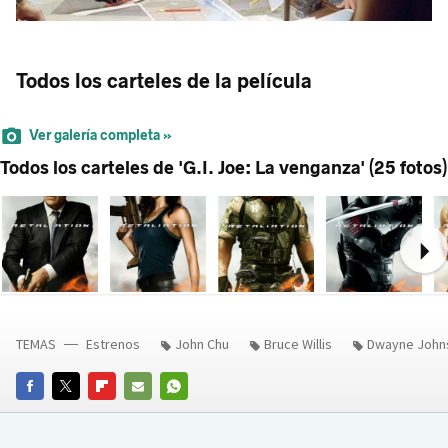
Todos los carteles de la película
Ver galería completa »
Todos los carteles de 'G.I. Joe: La venganza' (25 fotos)
Ne
TEMAS
Estrenos
John Chu
Bruce Willis
Dwayne John
FACEBOOK
TWITTER
FLIPBOARD
E-
WHATSAPP
MAIL