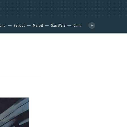
prio
Fallout
Marvel
Star Wars
Clint