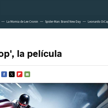
La Momia de Lee Cronin
Spider-Man: Brand New Day
Leonardo DiCa
p', la película
FACEBOOK
TWITTER
FLIPBOARD
E-
MAIL