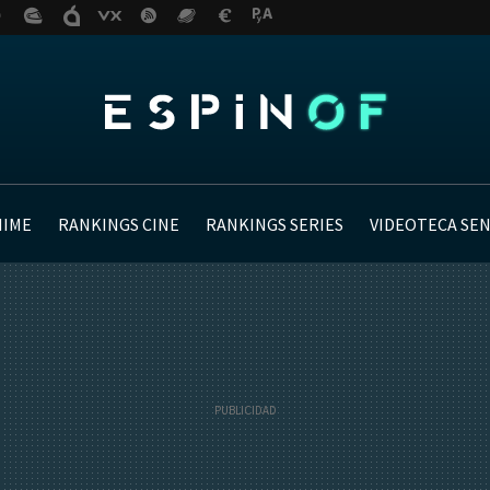
NIME
RANKINGS CINE
RANKINGS SERIES
VIDEOTECA SE