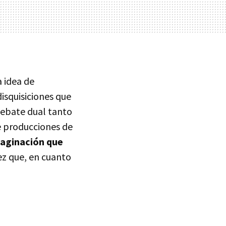
a idea de
isquisiciones que
debate dual tanto
e producciones de
maginación que
ez que, en cuanto