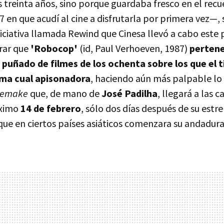
s treinta años, sino porque guardaba fresco en el recu
 en que acudí al cine a disfrutarla por primera vez—, s
niciativa llamada Rewind que Cinesa llevó a cabo este
rar que
'Robocop'
(id, Paul Verhoeven, 1987)
pertene
 puñado de filmes de los ochenta sobre los que el 
ma cual apisonadora
, haciendo aún más palpable lo 
remake
que, de mano de
José Padilha
, llegará a las c
óximo
14 de febrero
, sólo dos días después de su estr
ue en ciertos países asiáticos comenzara su andadur