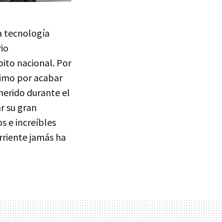
a tecnología
rio
ito nacional. Por
ximo por acabar
herido durante el
r su gran
s e increíbles
riente jamás ha