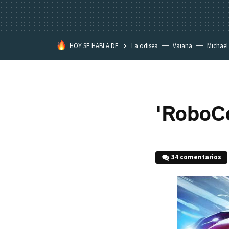
HOY SE HABLA DE
La odisea
Vaiana
Michael
Eastwood
'RoboCo
34 comentarios