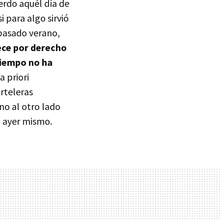
erdo aquél día de
i para algo sirvió
 pasado verano,
ce por derecho
tiempo no ha
a priori
arteleras
eno al otro lado
a ayer mismo.