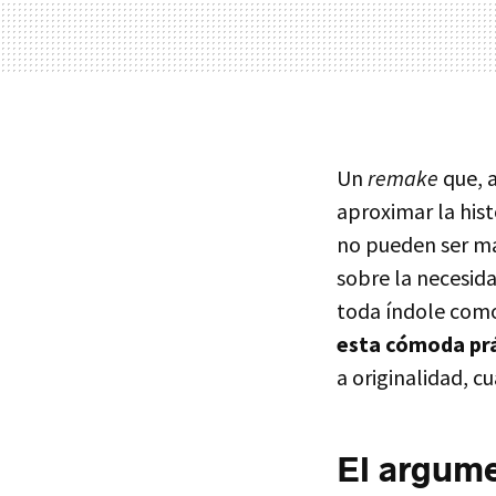
Un
remake
que, a
aproximar la his
no pueden ser má
sobre la necesid
toda índole como
esta cómoda pr
a originalidad, c
El argum