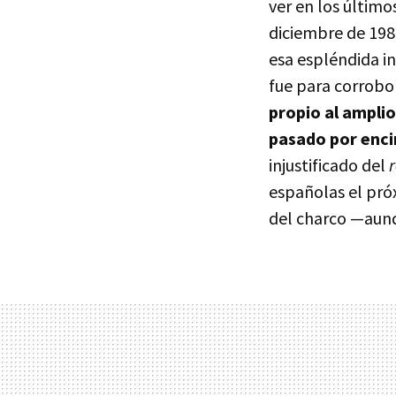
ver en los último
diciembre de 1987
esa espléndida i
fue para corrobo
propio al amplio
pasado por enci
injustificado del
españolas el pr
del charco —aunq