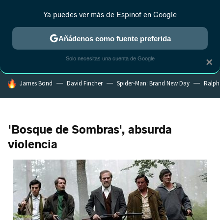
Ya puedes ver más de Espinof en Google
MENÚ
NUEVO
Añádenos como fuente preferida
CRÍTICA
ESTRENOS
REALITY
ANIME
RANKINGS CINE
RA
Solo necesitas una cuenta de Google
×
HOY SE HABLA DE
James Bond
David Fincher
Spider-Man: Brand New Day
Ralph
'Bosque de Sombras', absurda
violencia