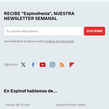
RECIBE "Espinofrenia", NUESTRA
NEWSLETTER SEMANAL
SUSCRIBIR
Suscribiéndote aceptas nuestra
política de privacidad
Síguenos
Twit
Face
Yout
Inst
RSS
Flip
ter
boo
ube
agra
boar
k
m
d
En Espinof hablamos de...
Series de ficción
Amazon Prime Video