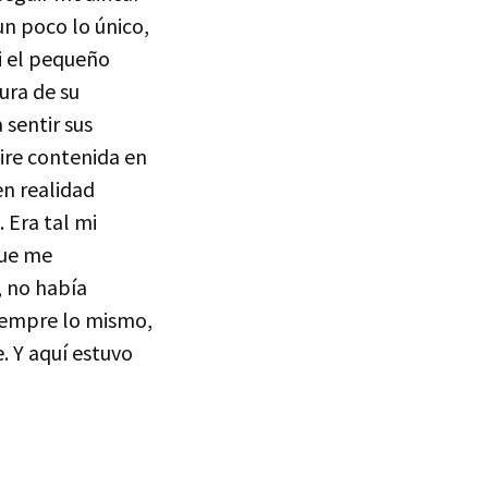
un poco lo único,
ni el pequeño
ura de su
sentir sus
aire contenida en
 en realidad
 Era tal mi
que me
, no había
siempre lo mismo,
. Y aquí estuvo