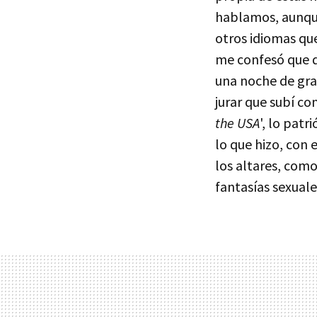
hablamos, aunque
otros idiomas que
me confesó que d
una noche de gran
jurar que subí co
the USA
', lo pat
lo que hizo, con e
los altares, como
fantasías sexuale