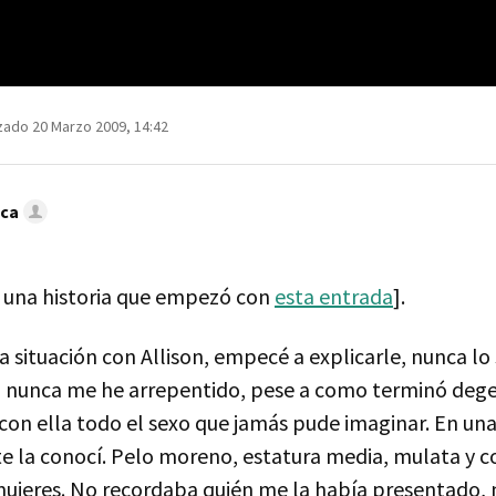
zado 20 Marzo 2009, 14:42
oca
 una historia que empezó con
esta entrada
].
 situación con Allison, empecé a explicarle, nunca lo 
al nunca me he arrepentido, pese a como terminó deg
con ella todo el sexo que jamás pude imaginar. En una 
te la conocí. Pelo moreno, estatura media, mulata y c
mujeres. No recordaba quién me la había presentado, 