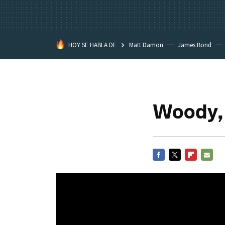
HOY SE HABLA DE
Matt Damon
James Bond
Woody, 
FACEBOOK
TWITTER
FLIPBOARD
E-
MAIL