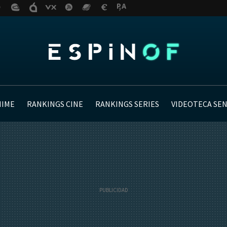
NIME
RANKINGS CINE
RANKINGS SERIES
VIDEOTECA SE