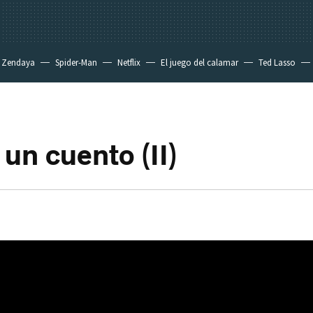
Zendaya
Spider-Man
Netflix
El juego del calamar
Ted Lasso
un cuento (II)