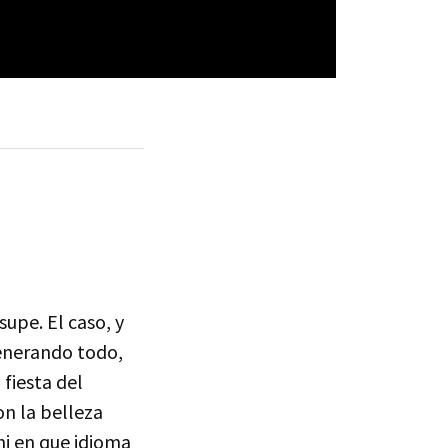
supe. El caso, y
enerando todo,
fiesta del
on la belleza
ni en que idioma