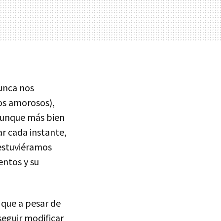
nunca nos
s amorosos),
 aunque más bien
ar cada instante,
 estuviéramos
ntos y su
 que a pesar de
seguir modificar