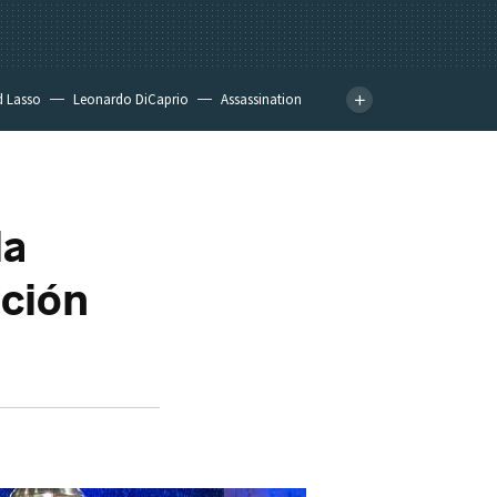
d Lasso
Leonardo DiCaprio
Assassination
la
ación