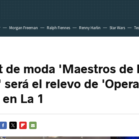
y
Morgan Freeman
Ralph Fiennes
Renny Harlin
Star Wars
Te
 New Day
nt de moda 'Maestros de 
' será el relevo de 'Oper
 en La 1
FACEBOOK
TWITTER
FLIPBOARD
E-