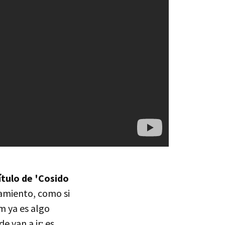
título de 'Cosido
eamiento, como si
um ya es algo
 van a ir: es