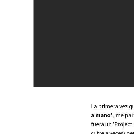
La primera vez q
a mano'
, me par
fuera un 'Project
cutre a veces) pe