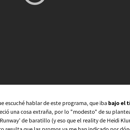
ue escuché hablar de este programa, que iba
bajo el 
eció una cosa extraña, por lo "modesto" de su plant
 Runway' de baratillo (y eso que el reality de Heidi Kl
ro resulta que las promos ya me han indicado por dónde