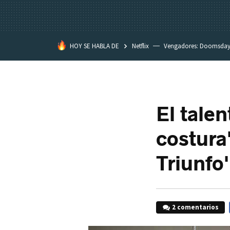
HOY SE HABLA DE
Netflix
Vengadores: Doomsda
Classroom
Spider-Man: Brand
El tale
costura
Triunfo'
2 comentarios