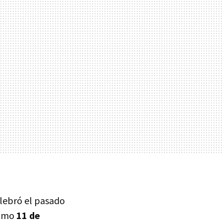
elebró el pasado
óximo
11 de