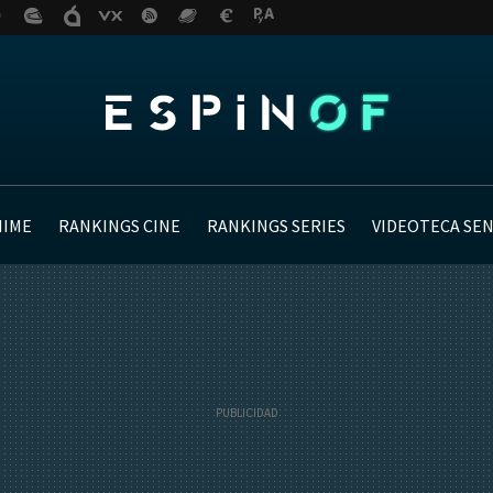
NIME
RANKINGS CINE
RANKINGS SERIES
VIDEOTECA SE