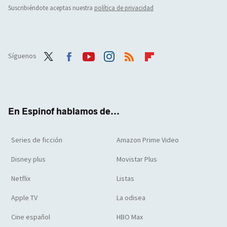
Suscribiéndote aceptas nuestra
política de privacidad
Síguenos
Twit
Face
Yout
Inst
RSS
Flip
ter
boo
ube
agra
boar
k
m
d
En Espinof hablamos de...
Series de ficción
Amazon Prime Video
Disney plus
Movistar Plus
Netflix
Listas
Apple TV
La odisea
Cine español
HBO Max