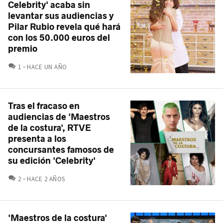
Celebrity' acaba sin
levantar sus audiencias y
Pilar Rubio revela qué hará
con los 50.000 euros del
premio
COMENTARIOS
1
HACE UN AÑO
Tras el fracaso en
audiencias de 'Maestros
de la costura', RTVE
presenta a los
concursantes famosos de
su edición 'Celebrity'
COMENTARIOS
2
HACE 2 AÑOS
'Maestros de la costura'