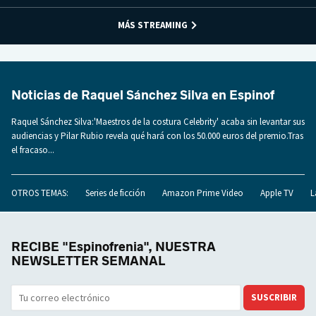
MÁS STREAMING
Noticias de Raquel Sánchez Silva en Espinof
Raquel Sánchez Silva:'Maestros de la costura Celebrity' acaba sin levantar sus
audiencias y Pilar Rubio revela qué hará con los 50.000 euros del premio.Tras
el fracaso...
OTROS TEMAS:
Series de ficción
Amazon Prime Video
Apple TV
L
RECIBE "Espinofrenia", NUESTRA
NEWSLETTER SEMANAL
SUSCRIBIR