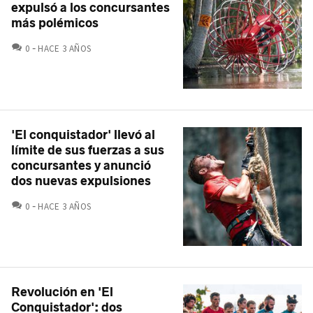
expulsó a los concursantes
más polémicos
COMENTARIOS
0
HACE 3 AÑOS
'El conquistador' llevó al
límite de sus fuerzas a sus
concursantes y anunció
dos nuevas expulsiones
COMENTARIOS
0
HACE 3 AÑOS
Revolución en 'El
Conquistador': dos