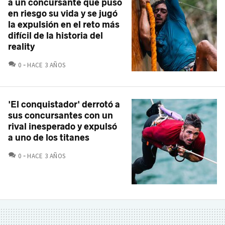
a un concursante que puso
en riesgo su vida y se jugó
la expulsión en el reto más
difícil de la historia del
reality
COMENTARIOS
0
HACE 3 AÑOS
'El conquistador' derrotó a
sus concursantes con un
rival inesperado y expulsó
a uno de los titanes
COMENTARIOS
0
HACE 3 AÑOS