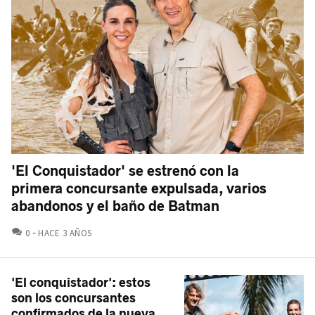
'El Conquistador' se estrenó con la
primera concursante expulsada, varios
abandonos y el baño de Batman
COMENTARIOS
0
HACE 3 AÑOS
'El conquistador': estos
son los concursantes
confirmados de la nueva