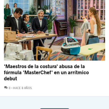
'Maestros de la costura' abusa de la
fórmula 'MasterChef' en un arrítmico
debut
COMENTARIOS
0
HACE 8 AÑOS