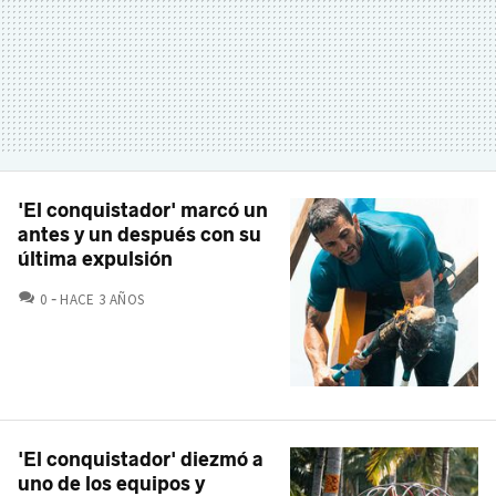
'El conquistador' marcó un
antes y un después con su
última expulsión
COMENTARIOS
0
HACE 3 AÑOS
'El conquistador' diezmó a
uno de los equipos y