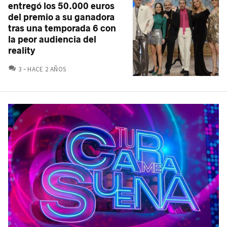
entregó los 50.000 euros
del premio a su ganadora
tras una temporada 6 con
la peor audiencia del
reality
COMENTARIOS
3
HACE 2 AÑOS