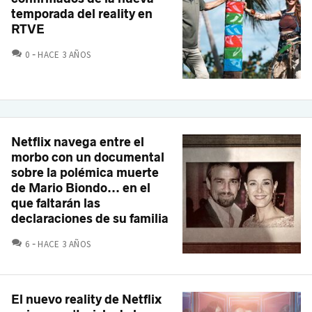
temporada del reality en
RTVE
COMENTARIOS
0
HACE 3 AÑOS
Netflix navega entre el
morbo con un documental
sobre la polémica muerte
de Mario Biondo... en el
que faltarán las
declaraciones de su familia
COMENTARIOS
6
HACE 3 AÑOS
El nuevo reality de Netflix