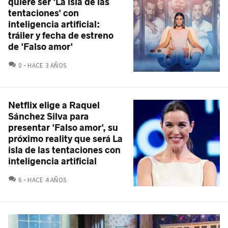
quiere ser 'La isla de las
tentaciones' con
inteligencia artificial:
tráiler y fecha de estreno
de 'Falso amor'
COMENTARIOS
0
HACE 3 AÑOS
Netflix elige a Raquel
Sánchez Silva para
presentar 'Falso amor', su
próximo reality que será La
isla de las tentaciones con
inteligencia artificial
COMENTARIOS
6
HACE 4 AÑOS