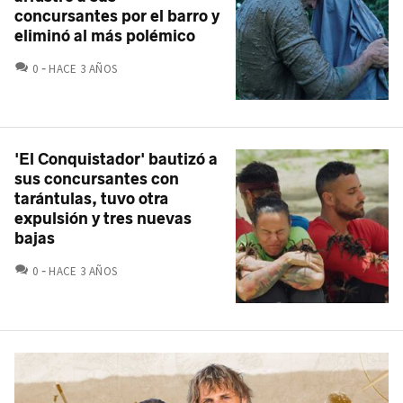
concursantes por el barro y
eliminó al más polémico
COMENTARIOS
0
HACE 3 AÑOS
'El Conquistador' bautizó a
sus concursantes con
tarántulas, tuvo otra
expulsión y tres nuevas
bajas
COMENTARIOS
0
HACE 3 AÑOS