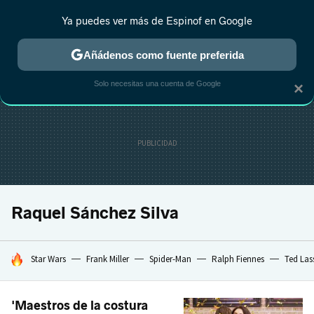
Ya puedes ver más de Espinof en Google
CRÍTICA
ESTRENOS
REALITY
ANIME
RANKINGS CINE
RA
Añádenos como fuente preferida
Solo necesitas una cuenta de Google
×
Raquel Sánchez Silva
HOY SE HABLA DE
Star Wars
Frank Miller
Spider-Man
Ralph Fiennes
Ted Las
'Maestros de la costura