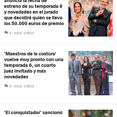
anuncia la fecha de
estreno de su temporada 6
y novedades en el jurado
que decidirá quién se lleva
los 50.000 euros de premio
COMENTARIOS
0
HACE 3 AÑOS
'Maestros de la costura'
vuelve muy pronto con una
temporada 6, un cuarto
juez invitado y más
novedades
COMENTARIOS
0
HACE 3 AÑOS
'El conquistador' sancionó