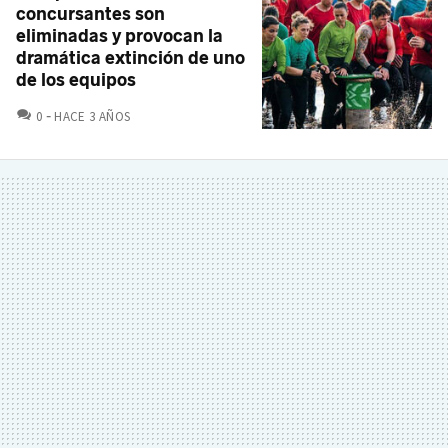
concursantes son
eliminadas y provocan la
dramática extinción de uno
de los equipos
COMENTARIOS
0
HACE 3 AÑOS