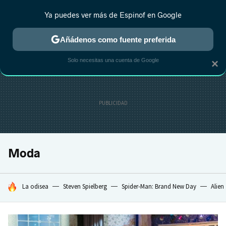
Ya puedes ver más de Espinof en Google
CRÍTICA
ESTRENOS
REALITY
ANIME
RANKINGS CINE
RA
Añádenos como fuente preferida
Solo necesitas una cuenta de Google
×
Moda
HOY SE HABLA DE
La odisea
Steven Spielberg
Spider-Man: Brand New Day
Alien