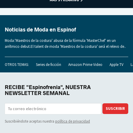
Noticias de Moda en Espinof
Moda:'Maestros de la costura' abusa de la fórmula 'MasterChef' en un
arrítmico debut.El talent de moda 'Maestros de la costura' será el relevo de..
OTROS TEMAS:
Series de ficción
Amazon Prime Video
Apple TV
L
RECIBE "Espinofrenia", NUESTRA
NEWSLETTER SEMANAL
SUSCRIBIR
Suscribiéndote aceptas nuestra
política de privacidad