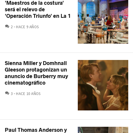
'Maestros de la costura'
será el relevo de
'Operación Triunfo' en La 1
COMENTARIOS
2
HACE 9 AÑOS
Sienna Miller y Domhnall
Gleeson protagonizan un
anuncio de Burberry muy
cinematográfico
COMENTARIOS
3
HACE 10 AÑOS
Paul Thomas Anderson y