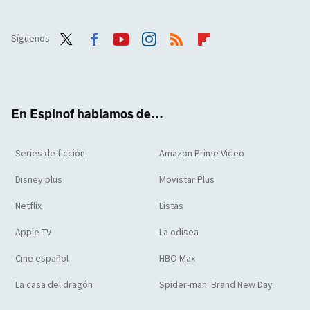
Síguenos
Twit
Face
Yout
Inst
RSS
Flip
ter
boo
ube
agra
boar
k
m
d
En Espinof hablamos de...
Series de ficción
Amazon Prime Video
Disney plus
Movistar Plus
Netflix
Listas
Apple TV
La odisea
Cine español
HBO Max
La casa del dragón
Spider-man: Brand New Day