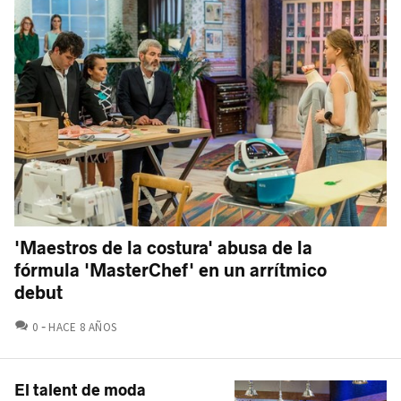
'Maestros de la costura' abusa de la
fórmula 'MasterChef' en un arrítmico
debut
COMENTARIOS
0
HACE 8 AÑOS
El talent de moda