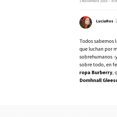
2 Noviembre 2016
Act
LuciaRos
Todos sabemos lo
que luchan por m
sobrehumanos -y
sobre todo, en f
ropa Burberry
, 
Domhnall Gleeson