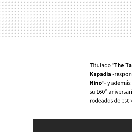
Titulado
'The Ta
Kapadia
-respon
Nino'
- y además
su 160º aniversa
rodeados de estre