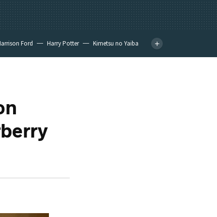
arrison Ford
Harry Potter
Kimetsu no Yaiba
on
rberry