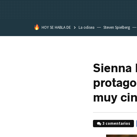
HOY SE HABLA DE
La odisea
Steven Spielberg
Star Wars
Sienna 
protago
muy cin
3 comentarios