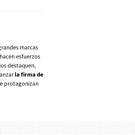
 grandes marcas
 hacen esfuerzos
ios destaquen,
lanzar
la firma de
que protagonizan