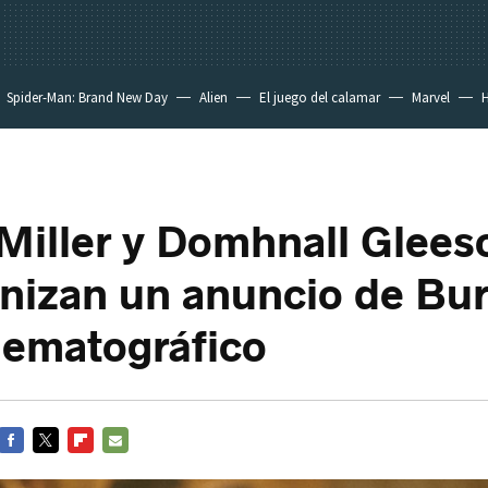
Spider-Man: Brand New Day
Alien
El juego del calamar
Marvel
H
Miller y Domhnall Glees
nizan un anuncio de Bu
ematográfico
FACEBOOK
TWITTER
FLIPBOARD
E-