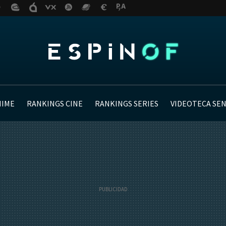
NIME
RANKINGS CINE
RANKINGS SERIES
VIDEOTECA SE