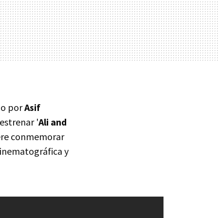
ido por
Asif
estrenar '
Ali and
uiere conmemorar
cinematográfica y