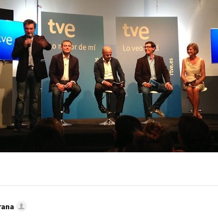
MAIL
rana