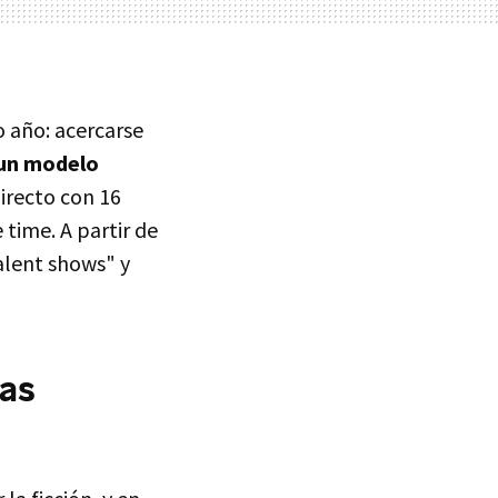
o año: acercarse
 un modelo
directo con 16
 time. A partir de
alent shows" y
cas