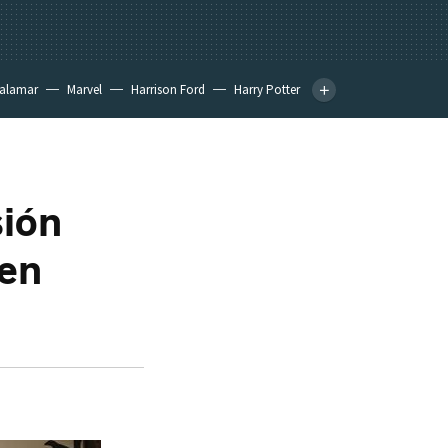
calamar
Marvel
Harrison Ford
Harry Potter
sión
 en