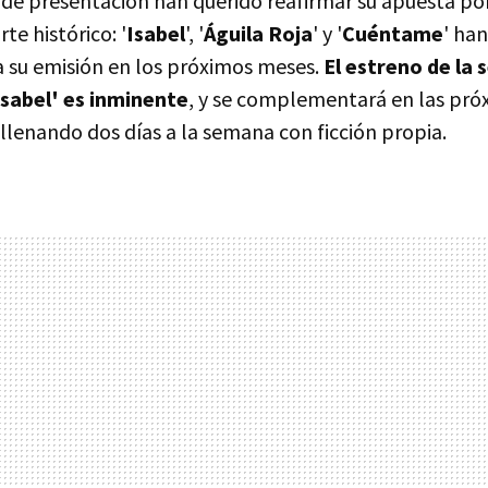
de presentación han querido reafirmar su apuesta por 
te histórico: '
Isabel
', '
Águila Roja
' y '
Cuéntame
' han
 su emisión en los próximos meses.
El estreno de la
sabel' es inminente
, y se complementará en las pr
, llenando dos días a la semana con ficción propia.