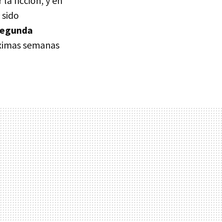
la ficción, y en
 sido
 segunda
óximas semanas