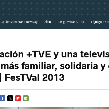
Spider-Man: Brand New Day
Alien
Las guerreras K-Pop
El juego del 
cación +TVE y una televi
más familiar, solidaria y
 | FesTVal 2013
FACEBOOK
TWITTER
FLIPBOARD
E-