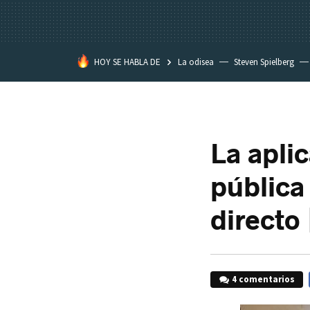
HOY SE HABLA DE
La odisea
Steven Spielberg
Kimetsu no Yaiba
La apli
pública 
directo
4 comentarios