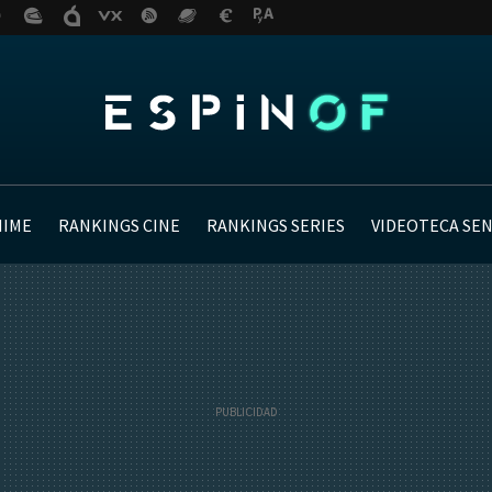
NIME
RANKINGS CINE
RANKINGS SERIES
VIDEOTECA SE