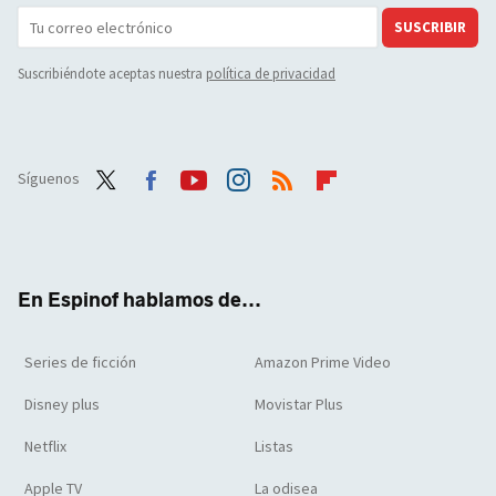
SUSCRIBIR
Suscribiéndote aceptas nuestra
política de privacidad
Síguenos
Twit
Face
Yout
Inst
RSS
Flip
ter
boo
ube
agra
boar
k
m
d
En Espinof hablamos de...
Series de ficción
Amazon Prime Video
Disney plus
Movistar Plus
Netflix
Listas
Apple TV
La odisea