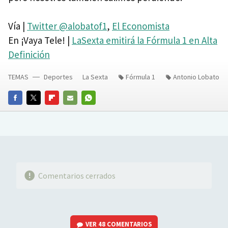
Vía |
Twitter @alobatof1
,
El Economista
En ¡Vaya Tele! |
LaSexta emitirá la Fórmula 1 en Alta
Definición
TEMAS
Deportes
La Sexta
Fórmula 1
Antonio Lobato
FACEBOOK
TWITTER
FLIPBOARD
E-
WHATSAPP
MAIL
Comentarios cerrados
VER
48 COMENTARIOS