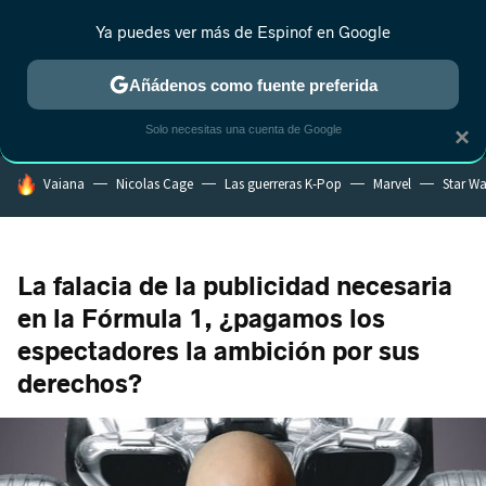
Ya puedes ver más de Espinof en Google
MENÚ
NUEVO
Añádenos como fuente preferida
CRÍTICA
ESTRENOS
REALITY
ANIME
RANKINGS CINE
RA
Solo necesitas una cuenta de Google
×
HOY SE HABLA DE
Vaiana
Nicolas Cage
Las guerreras K-Pop
Marvel
Star Wa
La falacia de la publicidad necesaria
en la Fórmula 1, ¿pagamos los
espectadores la ambición por sus
derechos?