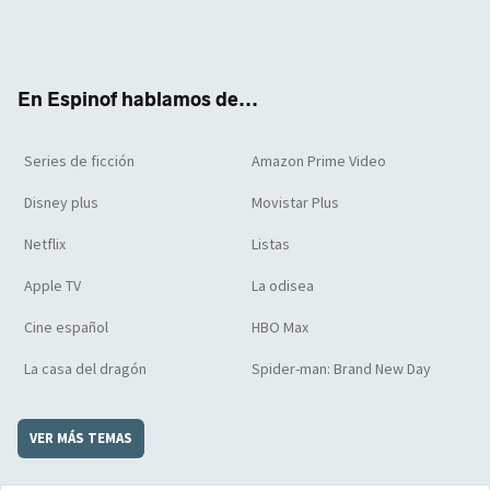
Twit
Face
Yout
Inst
RSS
Flip
ter
boo
ube
agra
boar
k
m
d
En Espinof hablamos de...
Series de ficción
Amazon Prime Video
Disney plus
Movistar Plus
Netflix
Listas
Apple TV
La odisea
Cine español
HBO Max
La casa del dragón
Spider-man: Brand New Day
VER MÁS TEMAS