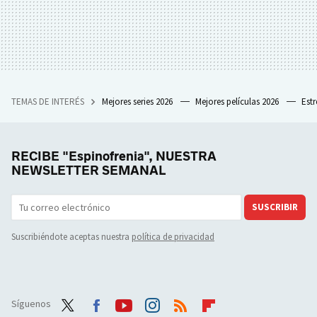
TEMAS DE INTERÉS
Mejores series 2026
Mejores películas 2026
Est
RECIBE "Espinofrenia", NUESTRA
NEWSLETTER SEMANAL
SUSCRIBIR
Suscribiéndote aceptas nuestra
política de privacidad
Síguenos