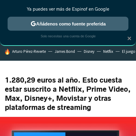
Ya puedes ver más de Espinof en Google
MENÚ
NUEVO
Añádenos como fuente preferida
CRÍTICA
ESTRENOS
REALITY
ANIME
RANKINGS CINE
RA
Solo necesitas una cuenta de Google
×
HOY SE HABLA DE
Arturo Pérez-Reverte
James Bond
Disney
Netflix
El juego
1.280,29 euros al año. Esto cuesta
estar suscrito a Netflix, Prime Video,
Max, Disney+, Movistar y otras
plataformas de streaming