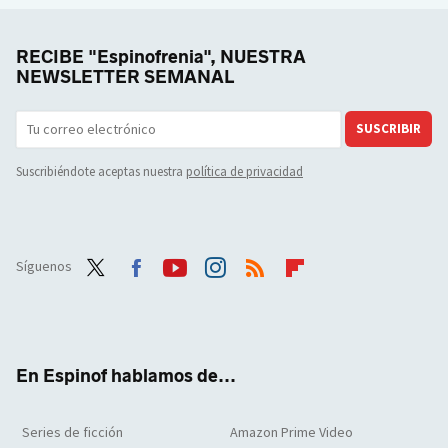
RECIBE "Espinofrenia", NUESTRA
NEWSLETTER SEMANAL
SUSCRIBIR
Suscribiéndote aceptas nuestra
política de privacidad
Síguenos
Twit
Face
Yout
Inst
RSS
Flip
ter
boo
ube
agra
boar
k
m
d
En Espinof hablamos de...
Series de ficción
Amazon Prime Video