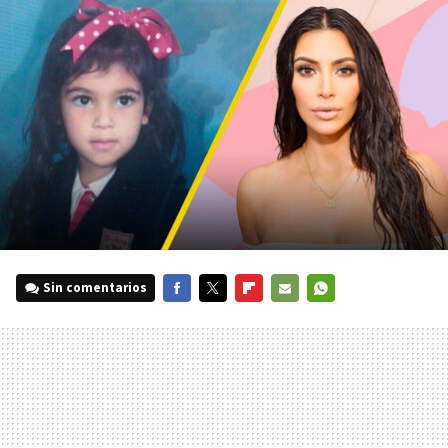
Sin comentarios
FACEBOOK
TWITTER
FLIPBOARD
E-
WHATSAPP
MAIL