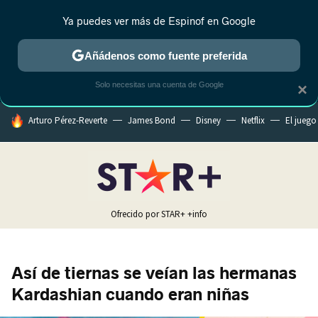
Ya puedes ver más de Espinof en Google
CRÍTICA
ESTRENOS
REALITY
ANIME
RANKINGS CINE
RA
Añádenos como fuente preferida
Solo necesitas una cuenta de Google
×
HOY SE HABLA DE
Arturo Pérez-Reverte
James Bond
Disney
Netflix
El juego
Ofrecido por STAR+
+info
Así de tiernas se veían las hermanas
Kardashian cuando eran niñas