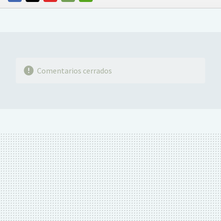
FACEBOOK
TWITTER
FLIPBOARD
E-
WHATSAPP
MAIL
Comentarios cerrados