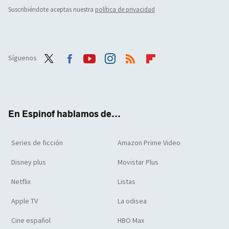
Suscribiéndote aceptas nuestra
política de privacidad
Síguenos
Twit
Face
Yout
Inst
RSS
Flip
ter
boo
ube
agra
boar
k
m
d
En Espinof hablamos de...
Series de ficción
Amazon Prime Video
Disney plus
Movistar Plus
Netflix
Listas
Apple TV
La odisea
Cine español
HBO Max