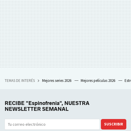
TEMAS DE INTERÉS
Mejores series 2026
Mejores películas 2026
Est
RECIBE "Espinofrenia", NUESTRA
NEWSLETTER SEMANAL
SUSCRIBIR