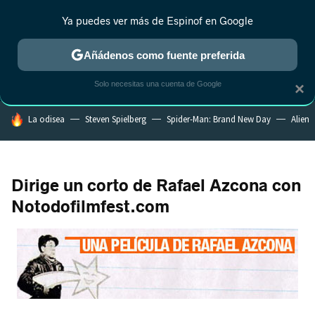
Ya puedes ver más de Espinof en Google
CRÍTICA
ESTRENOS
REALITY
ANIME
RANKINGS CINE
RA
Añádenos como fuente preferida
Solo necesitas una cuenta de Google
×
HOY SE HABLA DE
La odisea
Steven Spielberg
Spider-Man: Brand New Day
Alien
Dirige un corto de Rafael Azcona con
Notodofilmfest.com