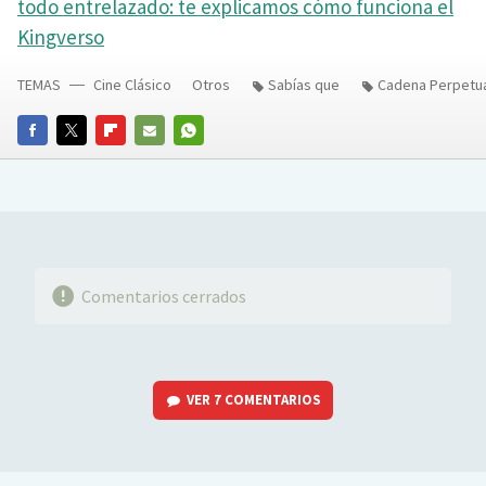
todo entrelazado: te explicamos cómo funciona el
Kingverso
TEMAS
Cine Clásico
Otros
Sabías que
Cadena Perpetu
FACEBOOK
TWITTER
FLIPBOARD
E-
WHATSAPP
MAIL
Comentarios cerrados
VER
7 COMENTARIOS