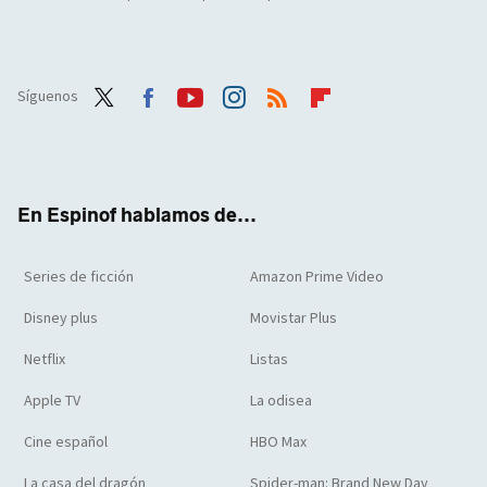
Síguenos
Twit
Face
Yout
Inst
RSS
Flip
ter
boo
ube
agra
boar
k
m
d
En Espinof hablamos de...
Series de ficción
Amazon Prime Video
Disney plus
Movistar Plus
Netflix
Listas
Apple TV
La odisea
Cine español
HBO Max
La casa del dragón
Spider-man: Brand New Day