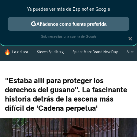
Ya puedes ver más de Espinof en Google
MENÚ
NUEVO
Añádenos como fuente preferida
CRÍTICA
ESTRENOS
REALITY
ANIME
RANKINGS CINE
RA
Solo necesitas una cuenta de Google
×
HOY SE HABLA DE
La odisea
Steven Spielberg
Spider-Man: Brand New Day
Alien
"Estaba allí para proteger los
derechos del gusano". La fascinante
historia detrás de la escena más
difícil de 'Cadena perpetua'