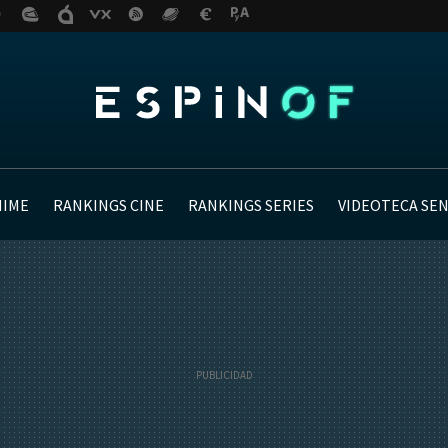
NIME
RANKINGS CINE
RANKINGS SERIES
VIDEOTECA SE