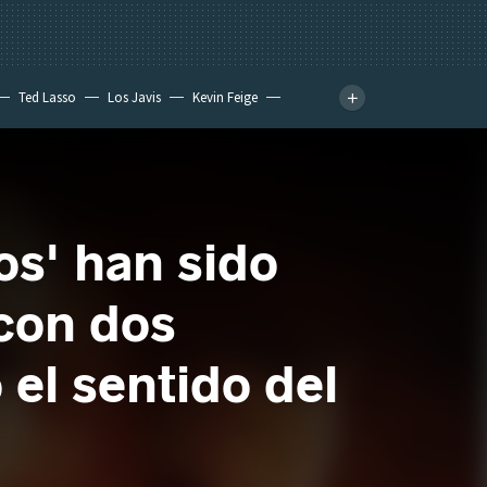
Ted Lasso
Los Javis
Kevin Feige
os' han sido
 con dos
 el sentido del