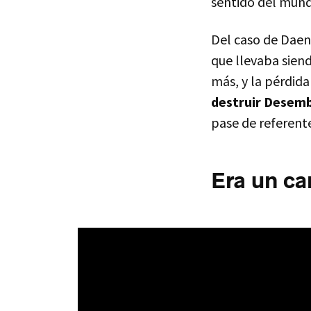
sentido del mund
Del caso de Dae
que llevaba siend
más, y la pérdid
destruir Desemb
pase de referent
Era un ca