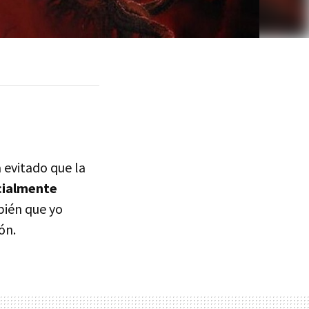
 evitado que la
cialmente
bién que yo
ón.