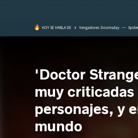
HOY SE HABLA DE
Vengadores: Doomsday
Spide
Dakota Johnson
David Lynch
'Doctor Strange
muy criticadas
personajes, y e
mundo