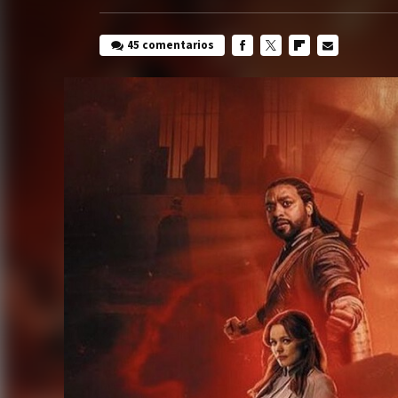
45 comentarios
FACEBOOK
TWITTER
FLIPBOARD
E-
MAIL