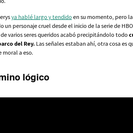
o.
nerys
ya hablé largo y tendido
en su momento, pero la 
o un personaje cruel desde el inicio de la serie de HBO
a de varios seres queridos acabó precipitándolo todo
c
arco del Rey.
Las señales estaban ahí, otra cosa es q
e moral a eso.
mino lógico