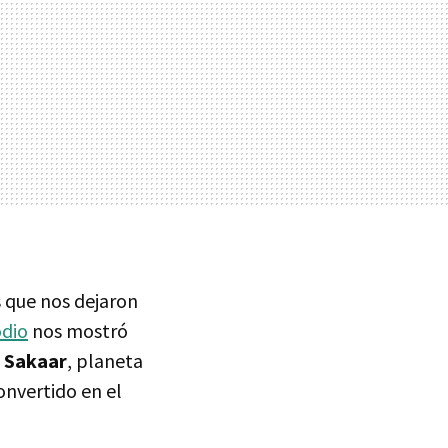
s que nos dejaron
odio
nos mostró
a Sakaar
, planeta
onvertido en el