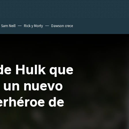
Sam Neill
Rick y Morty
Dawson crece
 de Hulk que
e un nuevo
erhéroe de