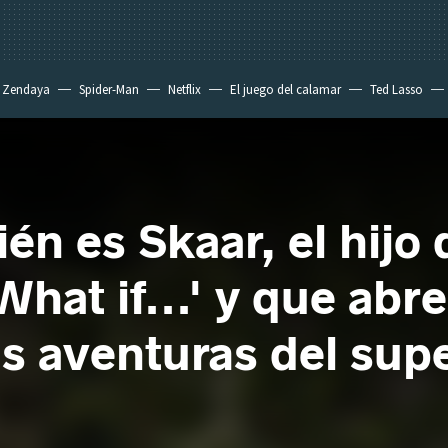
Zendaya
Spider-Man
Netflix
El juego del calamar
Ted Lasso
én es Skaar, el hijo
hat if...' y que abr
as aventuras del sup