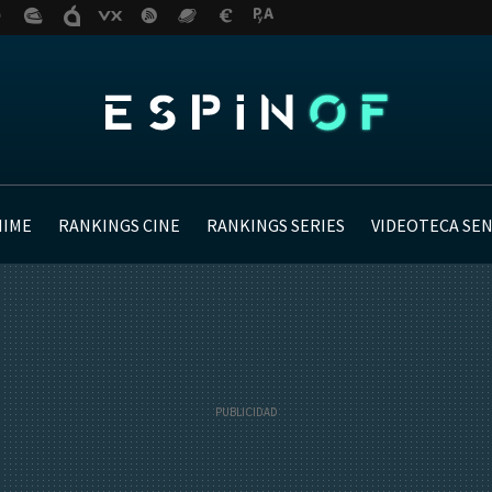
NIME
RANKINGS CINE
RANKINGS SERIES
VIDEOTECA SE