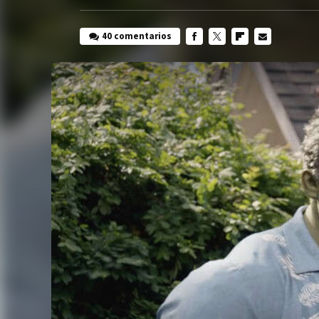
40 comentarios
FACEBOOK
TWITTER
FLIPBOARD
E-
MAIL