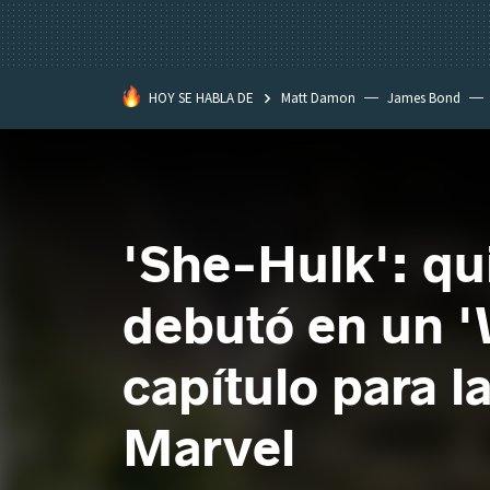
HOY SE HABLA DE
Matt Damon
James Bond
'She-Hulk': qui
debutó en un 'W
capítulo para l
Marvel