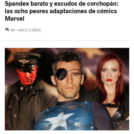
Spandex barato y escudos de corchopán:
las ocho peores adaptaciones de cómics
Marvel
COMENTARIOS
64
HACE 9 AÑOS