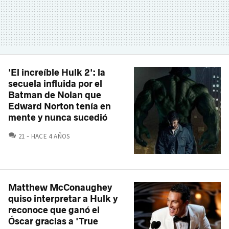
'El increíble Hulk 2': la
secuela influida por el
Batman de Nolan que
Edward Norton tenía en
mente y nunca sucedió
COMENTARIOS
21
HACE 4 AÑOS
Matthew McConaughey
quiso interpretar a Hulk y
reconoce que ganó el
Óscar gracias a 'True