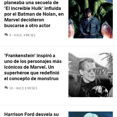
planeaba una secuela de
'El increíble Hulk' influida
por el Batman de Nolan, en
Marvel decidieron
buscarse a otro actor
COMENTARIOS
6
HACE 4 MESES
'Frankenstein' inspiró a
uno de los personajes más
icónicos de Marvel. Un
superhéroe que redefinió
el concepto de monstruo
COMENTARIOS
10
HACE 8 MESES
Harrison Ford desvela su