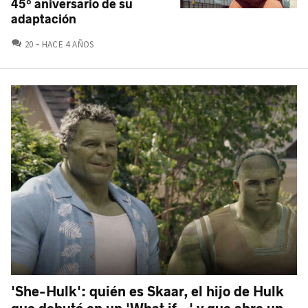
45º aniversario de su
adaptación
COMENTARIOS
20
HACE 4 AÑOS
'She-Hulk': quién es Skaar, el hijo de Hulk