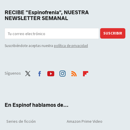
RECIBE "Espinofrenia", NUESTRA
NEWSLETTER SEMANAL
SUSCRIBIR
Suscribiéndote aceptas nuestra
política de privacidad
Síguenos
Twit
Face
Yout
Inst
RSS
Flip
ter
boo
ube
agra
boar
k
m
d
En Espinof hablamos de...
Series de ficción
Amazon Prime Video