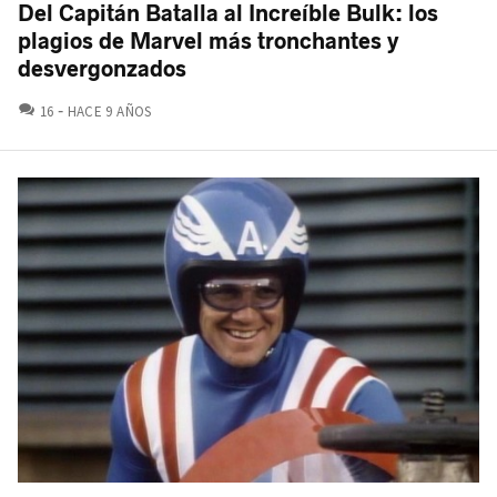
Del Capitán Batalla al Increíble Bulk: los
plagios de Marvel más tronchantes y
desvergonzados
COMENTARIOS
16
HACE 9 AÑOS