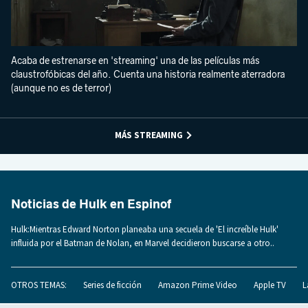
Acaba de estrenarse en 'streaming' una de las películas más
claustrofóbicas del año. Cuenta una historia realmente aterradora
(aunque no es de terror)
MÁS STREAMING
Noticias de Hulk en Espinof
Hulk:Mientras Edward Norton planeaba una secuela de 'El increíble Hulk'
influida por el Batman de Nolan, en Marvel decidieron buscarse a otro..
OTROS TEMAS:
Series de ficción
Amazon Prime Video
Apple TV
L