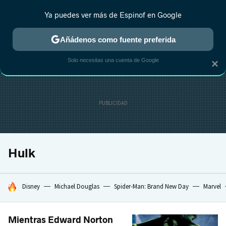
Ya puedes ver más de Espinof en Google
MENÚ
NUEVO
Añádenos como fuente preferida
CRÍTICA
ESTRENOS
REALITY
ANIME
RANKINGS CINE
RA
Solo necesitas una cuenta de Google
×
Hulk
HOY SE HABLA DE
Disney
Michael Douglas
Spider-Man: Brand New Day
Marvel
Mientras Edward Norton