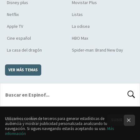
Disney plus
Movistar Plus
Netflix
Listas
Apple TV
La odisea
Cine español
HBO Max
La casa del dragón
Spider-man: Brand New Day
VER MÁS TEMAS
BUSCA
Utilizamos cookies de terceros para generar estadísticas de
SUBIR
audiencia y mostrar publicidad personalizada analizando tu
navegación. Si sigues navegando estarás aceptando su uso.
Más
información