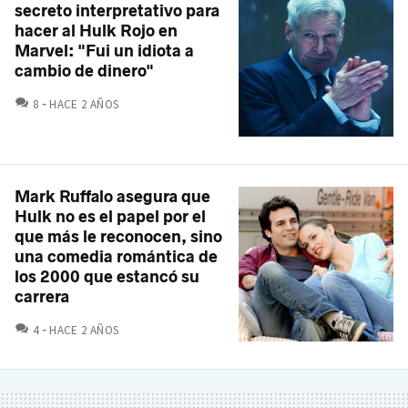
secreto interpretativo para
hacer al Hulk Rojo en
Marvel: "Fui un idiota a
cambio de dinero"
COMENTARIOS
8
HACE 2 AÑOS
Mark Ruffalo asegura que
Hulk no es el papel por el
que más le reconocen, sino
una comedia romántica de
los 2000 que estancó su
carrera
COMENTARIOS
4
HACE 2 AÑOS