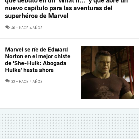
que debutó en un 'What if...' y que abre un
nuevo capítulo para las aventuras del
superhéroe de Marvel
COMENTARIOS
40
HACE 4 AÑOS
Marvel se ríe de Edward
Norton en el mejor chiste
de 'She-Hulk: Abogada
Hulka' hasta ahora
COMENTARIOS
32
HACE 4 AÑOS