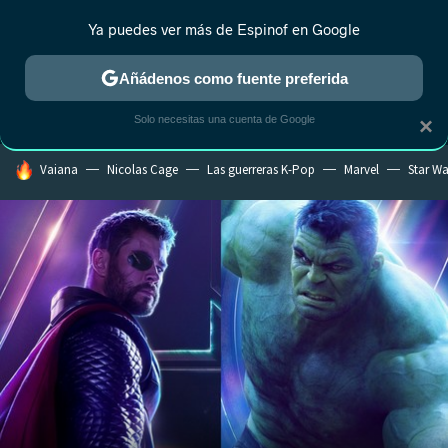
Ya puedes ver más de Espinof en Google
MENÚ
NUEVO
Añádenos como fuente preferida
CRÍTICA
ESTRENOS
REALITY
ANIME
RANKINGS CINE
RA
Solo necesitas una cuenta de Google
×
HOY SE HABLA DE
Vaiana
Nicolas Cage
Las guerreras K-Pop
Marvel
Star Wa