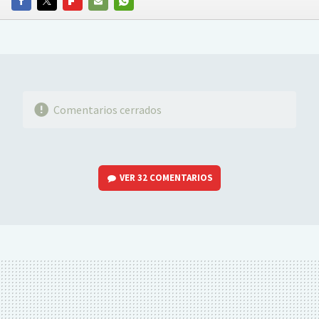
FACEBOOK
TWITTER
FLIPBOARD
E-
WHATSAPP
MAIL
Comentarios cerrados
VER
32 COMENTARIOS