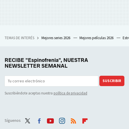
TEMAS DE INTERÉS
Mejores series 2026
Mejores películas 2026
Est
RECIBE "Espinofrenia", NUESTRA
NEWSLETTER SEMANAL
SUSCRIBIR
Suscribiéndote aceptas nuestra
política de privacidad
Síguenos
Twit
Face
Yout
Inst
RSS
Flip