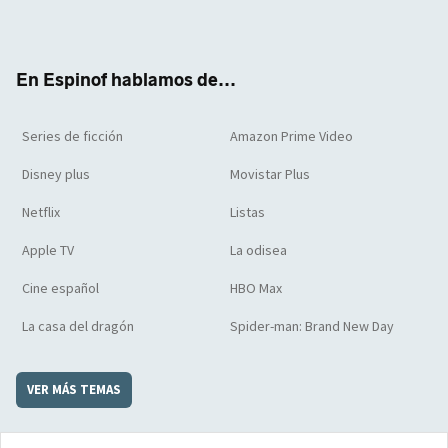
ter
boo
ube
agra
boar
k
m
d
En Espinof hablamos de...
Series de ficción
Amazon Prime Video
Disney plus
Movistar Plus
Netflix
Listas
Apple TV
La odisea
Cine español
HBO Max
La casa del dragón
Spider-man: Brand New Day
VER MÁS TEMAS