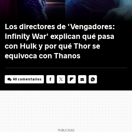
Los directores de 'Vengadores:
Infinity War' explican qué pasa
con Hulk y por qué Thor se
equivoca con Thanos
40 comentarios
FACEBOOK
TWITTER
FLIPBOARD
E-
WHATSAPP
MAIL