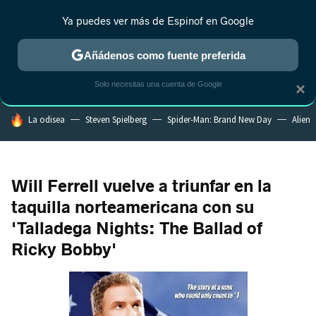
Ya puedes ver más de Espinof en Google
MENÚ
NUEVO
Añádenos como fuente preferida
CRÍTICA
ESTRENOS
REALITY
ANIME
RANKINGS CINE
RA
Solo necesitas una cuenta de Google
×
HOY SE HABLA DE
La odisea
Steven Spielberg
Spider-Man: Brand New Day
Alien
Will Ferrell vuelve a triunfar en la
taquilla norteamericana con su
'Talladega Nights: The Ballad of
Ricky Bobby'