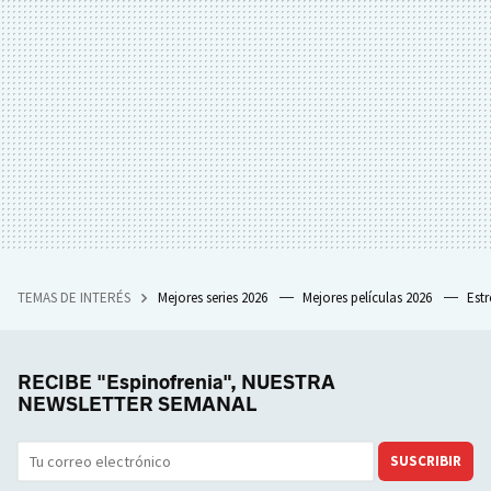
TEMAS DE INTERÉS
Mejores series 2026
Mejores películas 2026
Est
RECIBE "Espinofrenia", NUESTRA
NEWSLETTER SEMANAL
SUSCRIBIR