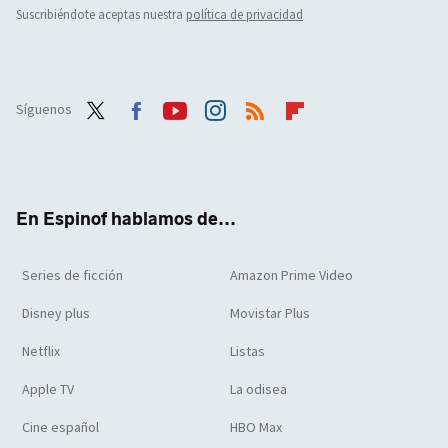
Suscribiéndote aceptas nuestra
política de privacidad
Síguenos
Twit
Face
Yout
Inst
RSS
Flip
ter
boo
ube
agra
boar
k
m
d
En Espinof hablamos de...
Series de ficción
Amazon Prime Video
Disney plus
Movistar Plus
Netflix
Listas
Apple TV
La odisea
Cine español
HBO Max