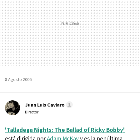
8 Agosto 2006
Juan Luis Caviaro
Director
'Talladega Nights: The Ballad of Ricky Bobby'
está dirigida por
Adam McKay
y es la penúltima