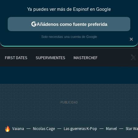
Ya puedes ver más de Espinof en Google
Añádenos como fuente preferida
×
Solo necesitas una cuenta de Google
FIRST DATES
SUPERVIVIENTES
MASTERCHEF
HOY SE HABLA DE
Vaiana
Nicolas Cage
Las guerreras K-Pop
Marvel
Star Wa