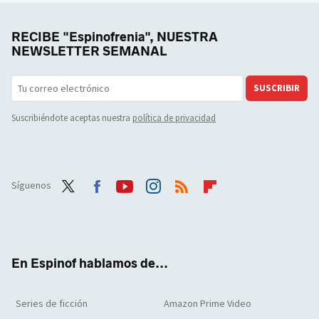
RECIBE "Espinofrenia", NUESTRA
NEWSLETTER SEMANAL
SUSCRIBIR
Suscribiéndote aceptas nuestra
política de privacidad
Síguenos
Twit
Face
Yout
Inst
RSS
Flip
ter
boo
ube
agra
boar
k
m
d
En Espinof hablamos de...
Series de ficción
Amazon Prime Video