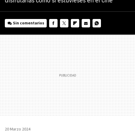
disfrutarlas como si estuvieses en el cine
Sin comentarios
FACEBOOK
TWITTER
FLIPBOARD
E-
WHATSAPP
MAIL
20 Marzo 2024