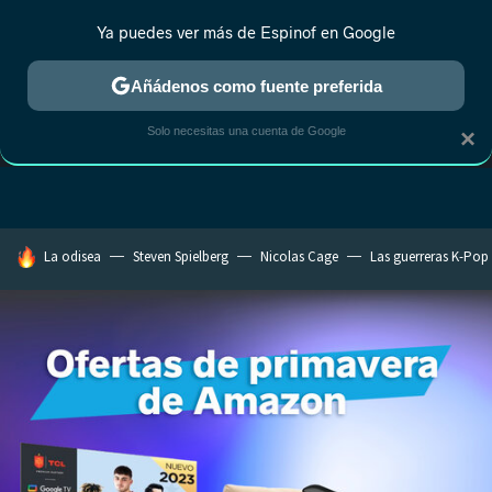
Ya puedes ver más de Espinof en Google
Añádenos como fuente preferida
Solo necesitas una cuenta de Google
×
GUÍA DE COMPRAS
LEGO DE PELÍCULA
OFERTAS EN IMAGEN Y SON
HOY SE HABLA DE
La odisea
Steven Spielberg
Nicolas Cage
Las guerreras K-Pop