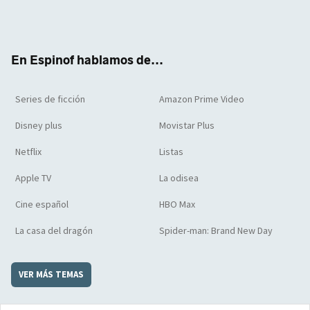
Twit
Face
Yout
Inst
RSS
Flip
ter
boo
ube
agra
boar
k
m
d
En Espinof hablamos de...
Series de ficción
Amazon Prime Video
Disney plus
Movistar Plus
Netflix
Listas
Apple TV
La odisea
Cine español
HBO Max
La casa del dragón
Spider-man: Brand New Day
VER MÁS TEMAS