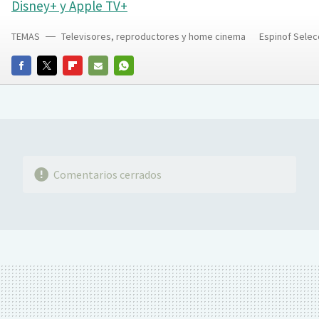
Disney+ y Apple TV+
TEMAS
Televisores, reproductores y home cinema
Espinof Selec
FACEBOOK
TWITTER
FLIPBOARD
E-
WHATSAPP
MAIL
Comentarios cerrados