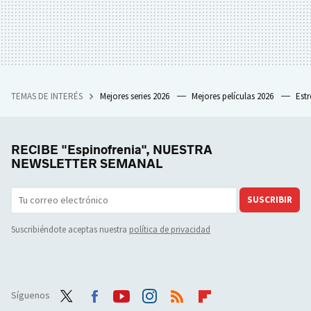
TEMAS DE INTERÉS
Mejores series 2026
Mejores películas 2026
Est
RECIBE "Espinofrenia", NUESTRA
NEWSLETTER SEMANAL
SUSCRIBIR
Suscribiéndote aceptas nuestra
política de privacidad
Síguenos