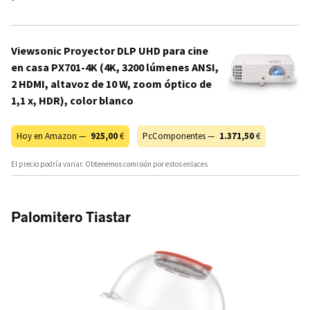
Viewsonic Proyector DLP UHD para cine
en casa PX701-4K (4K, 3200 lúmenes ANSI,
2 HDMI, altavoz de 10 W, zoom óptico de
1,1 x, HDR), color blanco
Hoy en Amazon —
925,00
€
PcComponentes —
1.371,50
€
El precio podría variar. Obtenemos comisión por estos enlaces
Palomitero Tiastar