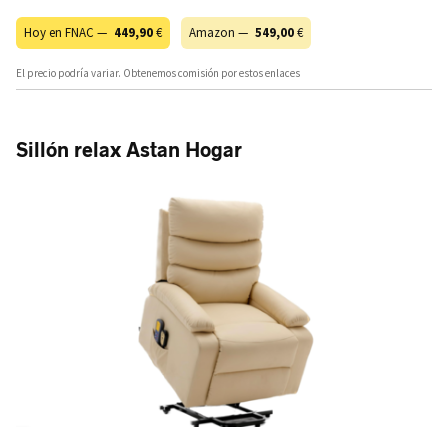
Hoy en FNAC —
449,90
€
Amazon —
549,00
€
El precio podría variar. Obtenemos comisión por estos enlaces
Sillón relax Astan Hogar