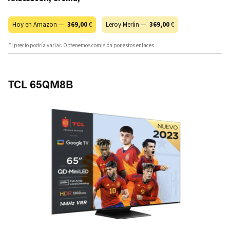
Hoy en Amazon —
369,00
€
Leroy Merlin —
369,00
€
El precio podría variar. Obtenemos comisión por estos enlaces
TCL 65QM8B