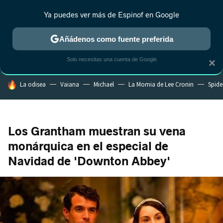
Ya puedes ver más de Espinof en Google
MENÚ
NUEVO
Añádenos como fuente preferida
CRÍTICA
ESTRENOS
REALITY
ANIME
RANKINGS CINE
RA
Solo necesitas una cuenta de Google
×
HOY SE HABLA DE
La odisea
Vaiana
Michael
La Momia de Lee Cronin
Spide
Los Grantham muestran su vena
monárquica en el especial de
Navidad de 'Downton Abbey'