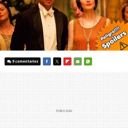
9 comentarios
FACEBOOK
TWITTER
FLIPBOARD
E-
WHATSAPP
MAIL