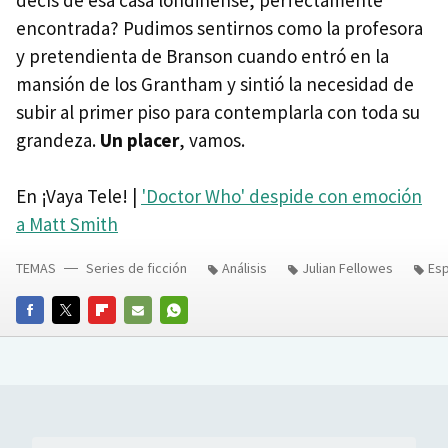
decís de esa casa londinense, perfectamente
encontrada? Pudimos sentirnos como la profesora
y pretendienta de Branson cuando entró en la
mansión de los Grantham y sintió la necesidad de
subir al primer piso para contemplarla con toda su
grandeza.
Un placer
, vamos.
En ¡Vaya Tele! |
'Doctor Who' despide con emoción
a Matt Smith
TEMAS
Series de ficción
Análisis
Julian Fellowes
Esp
FACEBOOK
TWITTER
FLIPBOARD
E-
WHATSAPP
MAIL