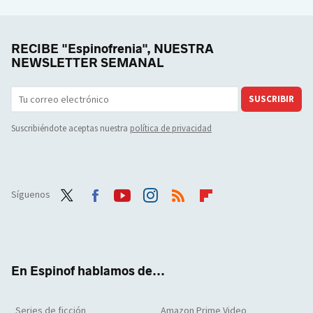
RECIBE "Espinofrenia", NUESTRA
NEWSLETTER SEMANAL
SUSCRIBIR
Suscribiéndote aceptas nuestra
política de privacidad
Síguenos
Twit
Face
Yout
Inst
RSS
Flip
ter
boo
ube
agra
boar
k
m
d
En Espinof hablamos de...
Series de ficción
Amazon Prime Video