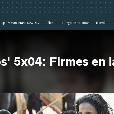
Spider-Man: Brand New Day
Alien
El juego del calamar
Marvel
H
s' 5x04: Firmes en l