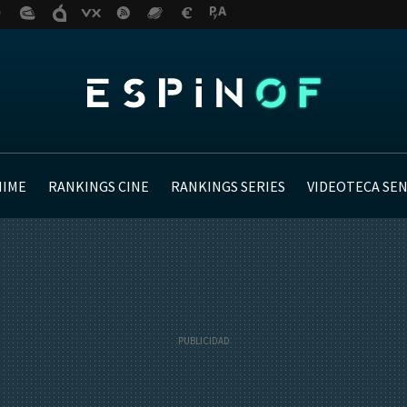
NIME
RANKINGS CINE
RANKINGS SERIES
VIDEOTECA SE