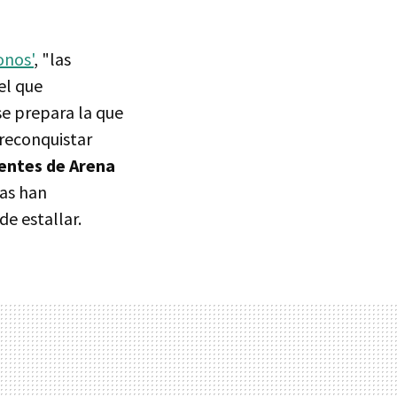
onos'
, "las
el que
e prepara la que
 reconquistar
ientes de Arena
las han
de estallar.