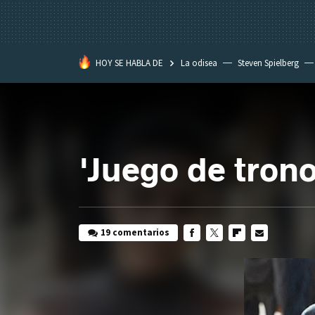
HOY SE HABLA DE
La odisea
Steven Spielberg
Star Wars
'Juego de trono
19 comentarios
FACEBOOK
TWITTER
FLIPBOARD
E-
MAIL