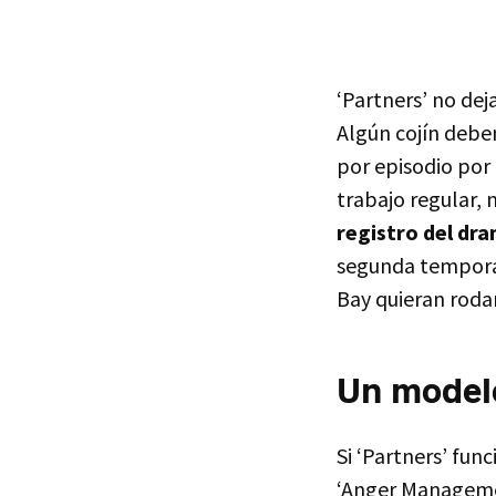
‘Partners’ no dej
Algún cojín debe
por episodio por 
trabajo regular, n
registro del dra
segunda temporad
Bay quieran rodar 
Un modelo
Si ‘Partners’ fun
‘Anger Manageme