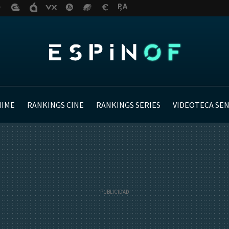
NIME
RANKINGS CINE
RANKINGS SERIES
VIDEOTECA SE