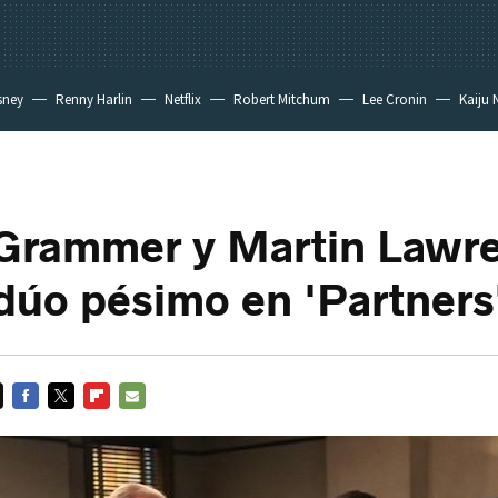
sney
Renny Harlin
Netflix
Robert Mitchum
Lee Cronin
Kaiju 
 Grammer y Martin Lawr
dúo pésimo en 'Partners
FACEBOOK
TWITTER
FLIPBOARD
E-
MAIL