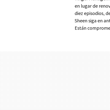
en lugar de renov
diez episodios, d
Sheen siga en an
Están comprometi