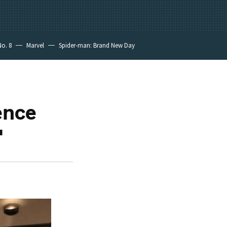
No. 8
Marvel
Spider-man: Brand New Day
ence
'