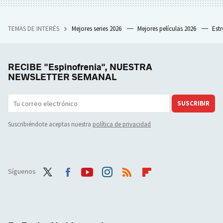
TEMAS DE INTERÉS
Mejores series 2026
Mejores películas 2026
Est
RECIBE "Espinofrenia", NUESTRA
NEWSLETTER SEMANAL
SUSCRIBIR
Suscribiéndote aceptas nuestra
política de privacidad
Síguenos
Twit
Face
Yout
Inst
RSS
Flip
ter
boo
ube
agra
boar
k
m
d