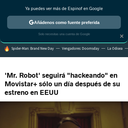
Ya puedes ver más de Espinof en Google
MENÚ
NUEVO
Añádenos como fuente preferida
CRÍTICA
ESTRENOS
REALITY
ANIME
RANKINGS CINE
RA
Solo necesitas una cuenta de Google
×
HOY SE HABLA DE
Spider-Man: Brand New Day
Vengadores: Doomsday
La Odisea
'Mr. Robot' seguirá "hackeando" en
Movistar+ sólo un día después de su
estreno en EEUU