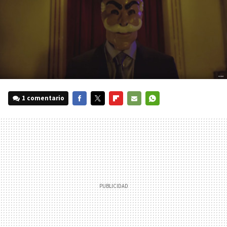
1 comentario
FACEBOOK
TWITTER
FLIPBOARD
E-
WHATSAPP
MAIL