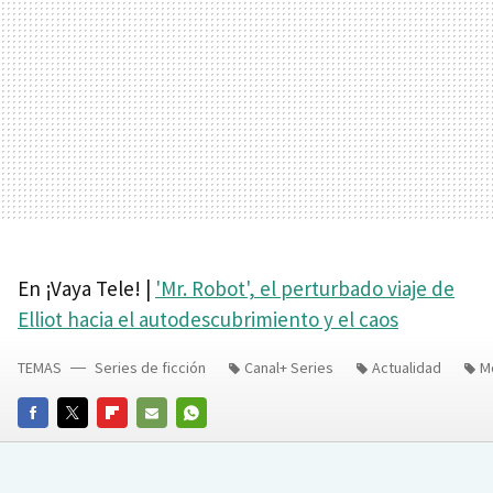
En ¡Vaya Tele! |
'Mr. Robot', el perturbado viaje de
Elliot hacia el autodescubrimiento y el caos
TEMAS
Series de ficción
Canal+ Series
Actualidad
M
FACEBOOK
TWITTER
FLIPBOARD
E-
WHATSAPP
MAIL