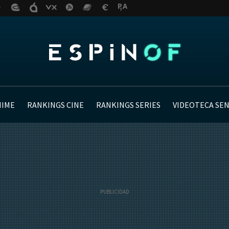
NIME
RANKINGS CINE
RANKINGS SERIES
VIDEOTECA SE