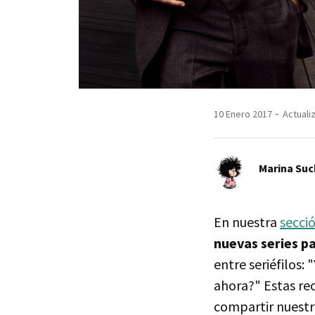
10 Enero 2017
Actuali
Marina Suc
En nuestra
secci
nuevas series pa
entre seriéfilos: 
ahora?" Estas re
compartir nuestro