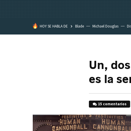
HOY SE HABLA DE
Blade
Michael Douglas
Di
Un, dos
es la s
15 comentarios