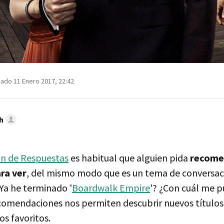
zado 11 Enero 2017, 22:42
h
ón de Respuestas
es habitual que alguien pida
recome
ra ver
, del mismo modo que es un tema de conversa
"Ya he terminado '
Boardwalk Empire
'? ¿Con cuál me 
comendaciones nos permiten descubrir nuevos títulos
s favoritos.