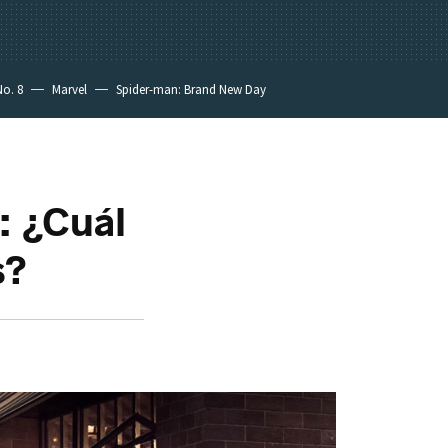
No. 8
Marvel
Spider-man: Brand New Day
: ¿Cuál
s?