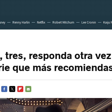
sney
Renny Harlin
Netflix
Robert Mitchum
Lee Cronin
Kaiju 
, tres, responda otra vez
erie que más recomienda
FACEBOOK
TWITTER
FLIPBOARD
E-
MAIL