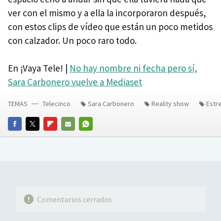
ver con el mismo y a ella la incorporaron después,
con estos clips de vídeo que están un poco metidos
con calzador. Un poco raro todo.
En ¡Vaya Tele! |
No hay nombre ni fecha pero sí,
Sara Carbonero vuelve a Mediaset
TEMAS
Telecinco
Sara Carbonero
Reality show
Estr
FACEBOOK
TWITTER
FLIPBOARD
E-
WHATSAPP
MAIL
Comentarios cerrados