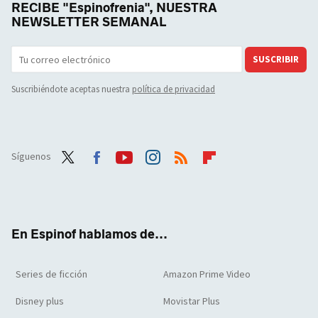
RECIBE "Espinofrenia", NUESTRA
NEWSLETTER SEMANAL
SUSCRIBIR
Suscribiéndote aceptas nuestra
política de privacidad
Síguenos
Twit
Face
Yout
Inst
RSS
Flip
ter
boo
ube
agra
boar
k
m
d
En Espinof hablamos de...
Series de ficción
Amazon Prime Video
Disney plus
Movistar Plus