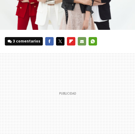
3 comentarios
FACEBOOK
TWITTER
FLIPBOARD
E-
WHATSAPP
MAIL