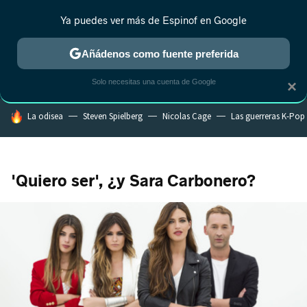
Ya puedes ver más de Espinof en Google
CRÍTICA
ESTRENOS
REALITY
ANIME
RANKINGS CINE
RA
Añádenos como fuente preferida
Solo necesitas una cuenta de Google
×
HOY SE HABLA DE
La odisea
Steven Spielberg
Nicolas Cage
Las guerreras K-Pop
'Quiero ser', ¿y Sara Carbonero?