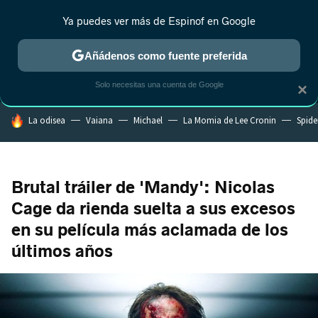
Ya puedes ver más de Espinof en Google
MENÚ
NUEVO
Añádenos como fuente preferida
CRÍTICA
ESTRENOS
REALITY
ANIME
RANKINGS CINE
RA
Solo necesitas una cuenta de Google
×
HOY SE HABLA DE
La odisea
Vaiana
Michael
La Momia de Lee Cronin
Spide
Brutal tráiler de 'Mandy': Nicolas
Cage da rienda suelta a sus excesos
en su película más aclamada de los
últimos años