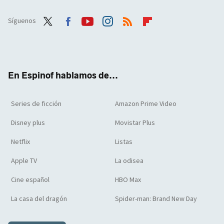
Síguenos
Twit
Face
Yout
Inst
RSS
Flip
ter
boo
ube
agra
boar
k
m
d
En Espinof hablamos de...
Series de ficción
Amazon Prime Video
Disney plus
Movistar Plus
Netflix
Listas
Apple TV
La odisea
Cine español
HBO Max
La casa del dragón
Spider-man: Brand New Day