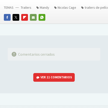
TEMAS
Trailers
Mandy
Nicolas Cage
trailers de pelíc
FACEBOOK
TWITTER
FLIPBOARD
E-
WHATSAPP
MAIL
Comentarios cerrados
VER
11 COMENTARIOS