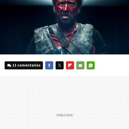
11 comentarios
FACEBOOK
TWITTER
FLIPBOARD
E-
WHATSAPP
MAIL