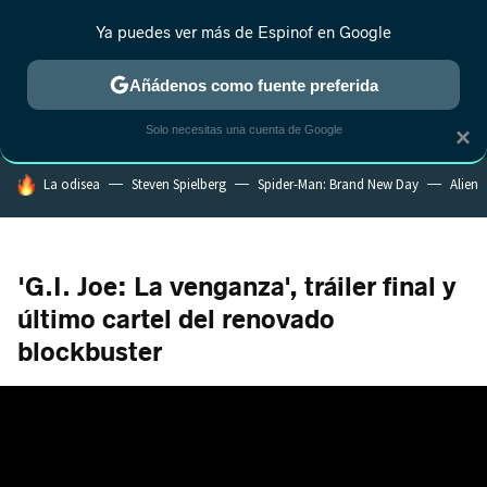
Ya puedes ver más de Espinof en Google
MENÚ
NUEVO
Añádenos como fuente preferida
CRÍTICA
ESTRENOS
REALITY
ANIME
RANKINGS CINE
RA
Solo necesitas una cuenta de Google
×
HOY SE HABLA DE
La odisea
Steven Spielberg
Spider-Man: Brand New Day
Alien
'G.I. Joe: La venganza', tráiler final y
último cartel del renovado
blockbuster