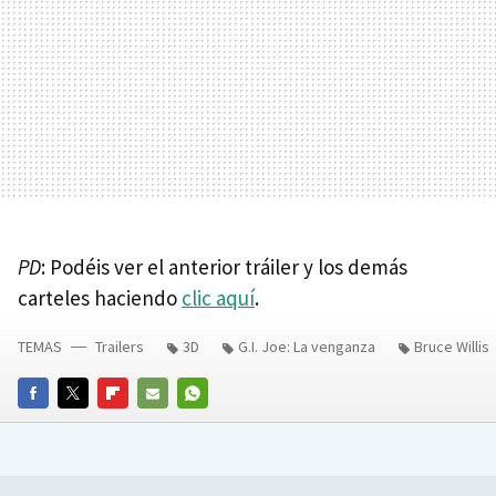
PD
: Podéis ver el anterior tráiler y los demás
carteles haciendo
clic aquí
.
TEMAS
Trailers
3D
G.I. Joe: La venganza
Bruce Willis
FACEBOOK
TWITTER
FLIPBOARD
E-
WHATSAPP
MAIL