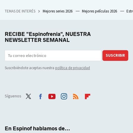
TEMAS DE INTERÉS
Mejores series 2026
Mejores películas 2026
Est
RECIBE "Espinofrenia", NUESTRA
NEWSLETTER SEMANAL
SUSCRIBIR
Suscribiéndote aceptas nuestra
política de privacidad
Síguenos
Twit
Face
Yout
Inst
RSS
Flip
ter
boo
ube
agra
boar
k
m
d
En Espinof hablamos de...