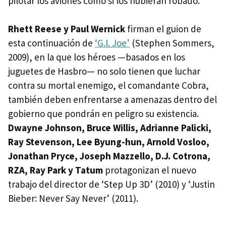
pilotar los aviones como si los hubieran robado.
Rhett Reese y Paul Wernick
firman el guion de
esta continuación de
‘G.I. Joe’
(Stephen Sommers,
2009), en la que los héroes —basados en los
juguetes de Hasbro— no solo tienen que luchar
contra su mortal enemigo, el comandante Cobra,
también deben enfrentarse a amenazas dentro del
gobierno que pondrán en peligro su existencia.
Dwayne Johnson, Bruce Willis, Adrianne Palicki,
Ray Stevenson, Lee Byung-hun, Arnold Vosloo,
Jonathan Pryce, Joseph Mazzello, D.J. Cotrona,
RZA
, Ray Park y Tatum
protagonizan el nuevo
trabajo del director de ‘Step Up 3D’ (2010) y ‘Justin
Bieber: Never Say Never’ (2011).