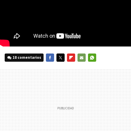
18 comentarios
FACEBOOK
TWITTER
FLIPBOARD
E-
WHATSAPP
MAIL