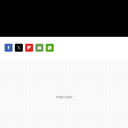
FACEBOOK
TWITTER
FLIPBOARD
E-
WHATSAPP
MAIL