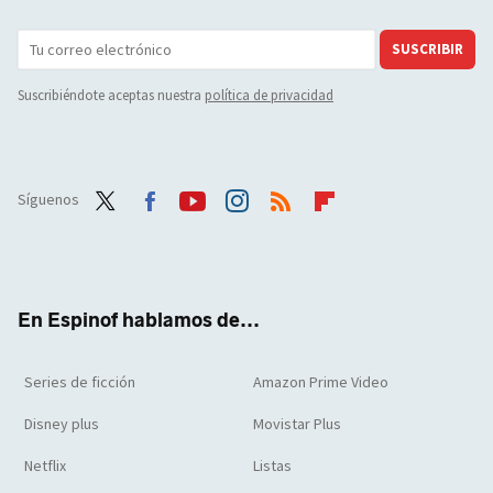
SUSCRIBIR
Suscribiéndote aceptas nuestra
política de privacidad
Síguenos
Twit
Face
Yout
Inst
RSS
Flip
ter
boo
ube
agra
boar
k
m
d
En Espinof hablamos de...
Series de ficción
Amazon Prime Video
Disney plus
Movistar Plus
Netflix
Listas