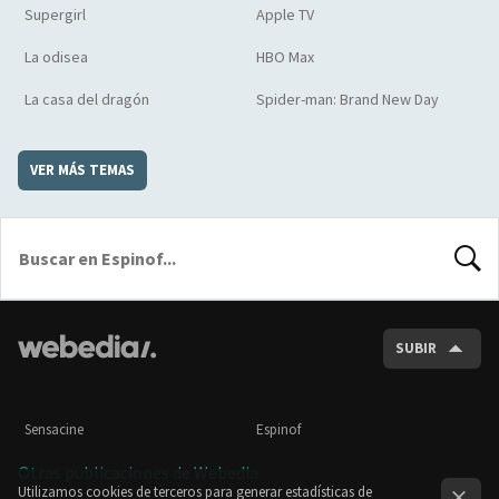
Supergirl
Apple TV
La odisea
HBO Max
La casa del dragón
Spider-man: Brand New Day
VER MÁS TEMAS
BUSCA
SUBIR
Sensacine
Espinof
Otras publicaciones de Webedia
Utilizamos cookies de terceros para generar estadísticas de