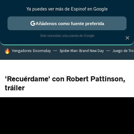
Ya puedes ver más de Espinof en Google
CRÍTICA
ESTRENOS
REALITY
ANIME
RANKINGS CINE
RA
Añádenos como fuente preferida
Solo necesitas una cuenta de Google
×
HOY SE HABLA DE
Vengadores: Doomsday
Spider-Man: Brand New Day
Juego de Tr
'Recuérdame' con Robert Pattinson,
tráiler