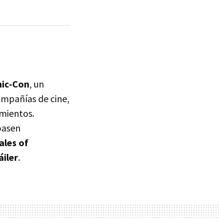
ic-Con
, un
ompañías de cine,
amientos.
pasen
ales of
áiler
.