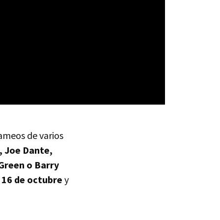
cameos de varios
, Joe Dante,
Green o Barry
o
16 de octubre
y