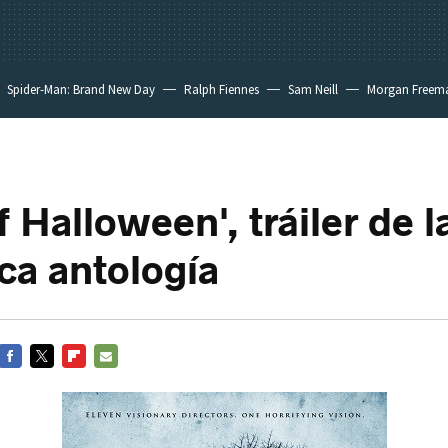
Spider-Man: Brand New Day
Ralph Fiennes
Sam Neill
Morgan Freem
f Halloween', tráiler de l
ica antología
FACEBOOK
TWITTER
FLIPBOARD
E-
MAIL