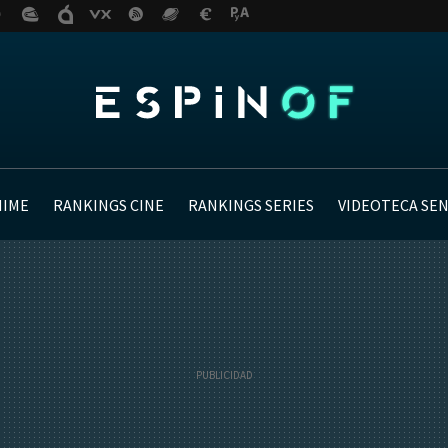
NIME
RANKINGS CINE
RANKINGS SERIES
VIDEOTECA SE