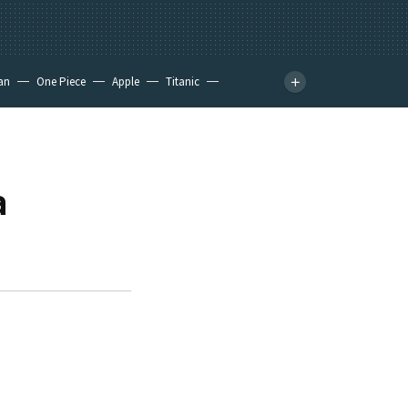
an
One Piece
Apple
Titanic
a