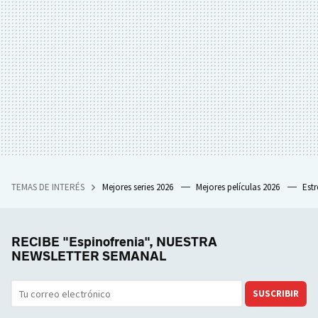
TEMAS DE INTERÉS
Mejores series 2026
Mejores películas 2026
Est
RECIBE "Espinofrenia", NUESTRA
NEWSLETTER SEMANAL
SUSCRIBIR