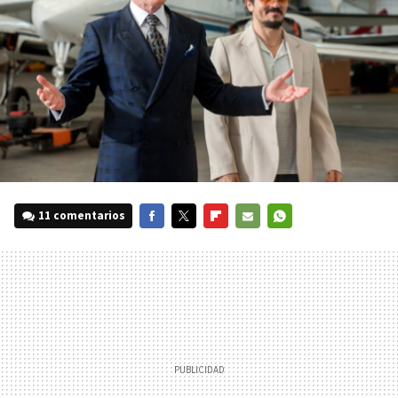
11 comentarios
FACEBOOK
TWITTER
FLIPBOARD
E-
WHATSAPP
MAIL