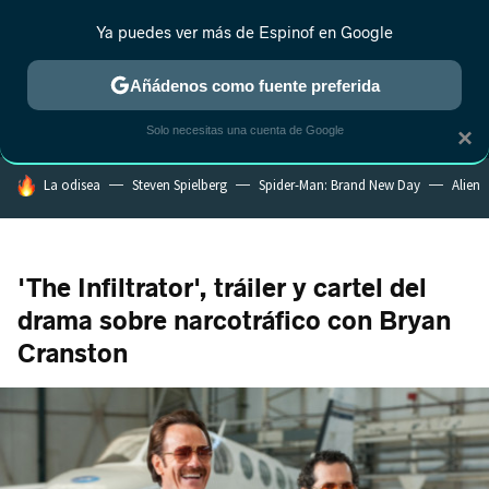
Ya puedes ver más de Espinof en Google
MENÚ
NUEVO
Añádenos como fuente preferida
CRÍTICA
ESTRENOS
REALITY
ANIME
RANKINGS CINE
RA
Solo necesitas una cuenta de Google
×
HOY SE HABLA DE
La odisea
Steven Spielberg
Spider-Man: Brand New Day
Alien
'The Infiltrator', tráiler y cartel del
drama sobre narcotráfico con Bryan
Cranston