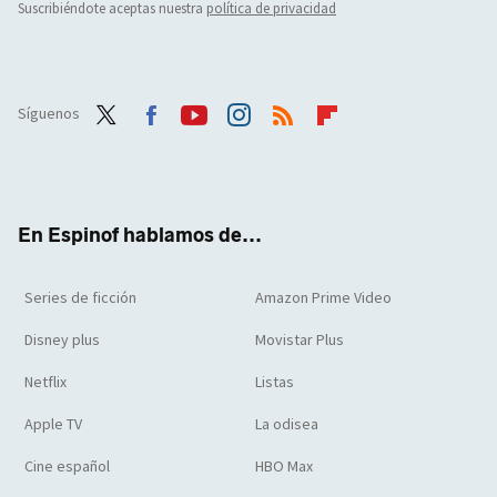
Suscribiéndote aceptas nuestra
política de privacidad
Síguenos
Twit
Face
Yout
Inst
RSS
Flip
ter
boo
ube
agra
boar
k
m
d
En Espinof hablamos de...
Series de ficción
Amazon Prime Video
Disney plus
Movistar Plus
Netflix
Listas
Apple TV
La odisea
Cine español
HBO Max