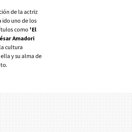
ón de la actriz
a ido uno de los
títulos como
'El
César Amadori
la cultura
o ella y su alma de
to.