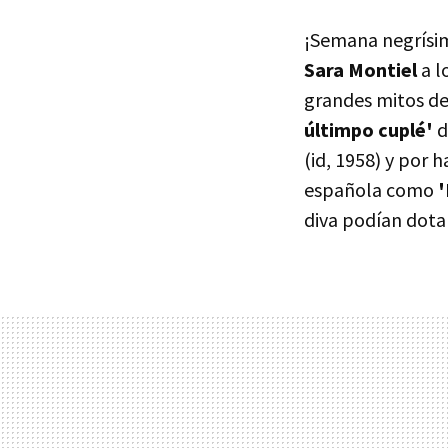
¡Semana negrísim
Sara Montiel
a l
grandes mitos del
últimpo cuplé'
d
(id, 1958) y por 
española como
diva podían dotar