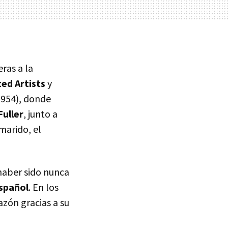
eras a la
ted Artists
y
 1954), donde
uller
, junto a
marido, el
 haber sido nunca
español
. En los
azón gracias a su