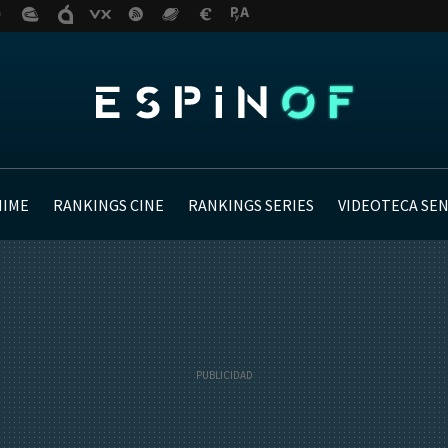
NIME
RANKINGS CINE
RANKINGS SERIES
VIDEOTECA SE