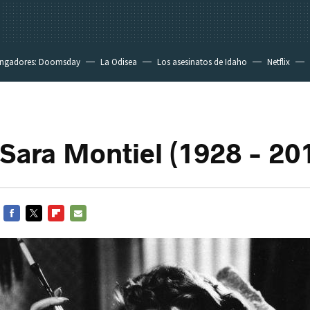
ngadores: Doomsday
La Odisea
Los asesinatos de Idaho
Netflix
 Sara Montiel (1928 - 20
FACEBOOK
TWITTER
FLIPBOARD
E-
MAIL