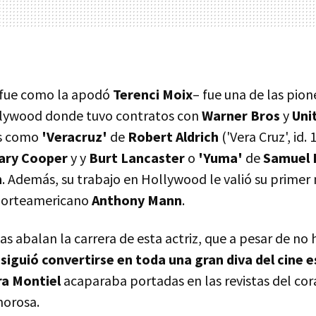
e fue como la apodó
Terenci Moix
– fue una de las pion
llywood donde tuvo contratos con
Warner Bros
y
Uni
os como
'Veracruz'
de
Robert Aldrich
('Vera Cruz', id.
ary Cooper
y y
Burt Lancaster
o
'Yuma'
de
Samuel F
n
. Además, su trabajo en Hollywood le valió su primer 
 norteamericano
Anthony Mann
.
as abalan la carrera de esta actriz, que a pesar de no
siguió convertirse en toda una gran diva del cine 
ra Montiel
acaparaba portadas en las revistas del cor
morosa.