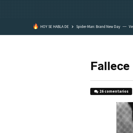
HOY SE HABLA DE
Spider-Man: Brand New Day
Ve
Black Lagoon
David Lynch
Fallece
26 comentarios