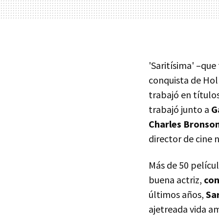
'Saritísima' –qu
conquista de Ho
trabajó en títul
trabajó junto a
G
Charles Bronso
director de cine
Más de 50 películ
buena actriz,
con
últimos años,
Sa
ajetreada vida a