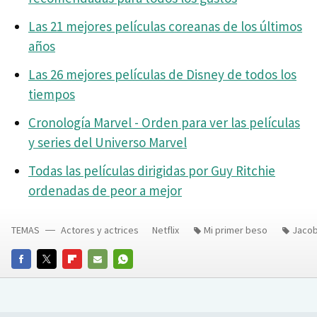
Las 21 mejores películas coreanas de los últimos
años
Las 26 mejores películas de Disney de todos los
tiempos
Cronología Marvel - Orden para ver las películas
y series del Universo Marvel
Todas las películas dirigidas por Guy Ritchie
ordenadas de peor a mejor
TEMAS
Actores y actrices
Netflix
Mi primer beso
Jacob
FACEBOOK
TWITTER
FLIPBOARD
E-
WHATSAPP
MAIL