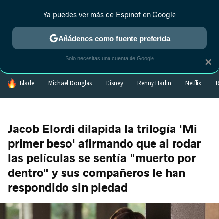
Ya puedes ver más de Espinof en Google
CRÍTICA
ESTRENOS
REALITY
ANIME
RANKINGS CINE
RA
Añádenos como fuente preferida
Solo necesitas una cuenta de Google
×
HOY SE HABLA DE
Blade
Michael Douglas
Disney
Renny Harlin
Netflix
R
Jacob Elordi dilapida la trilogía 'Mi
primer beso' afirmando que al rodar
las películas se sentía "muerto por
dentro" y sus compañeros le han
respondido sin piedad