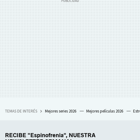
TEMAS DE INTERÉS
Mejores series 2026
Mejores películas 2026
Est
RECIBE "Espinofrenia", NUESTRA