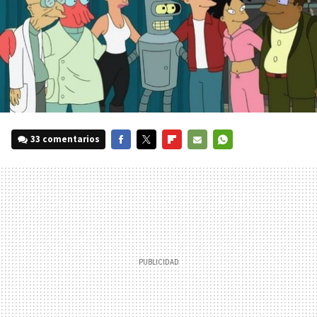
33 comentarios
FACEBOOK
TWITTER
FLIPBOARD
E-
WHATSAPP
MAIL