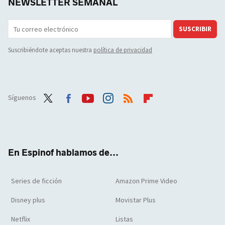
NEWSLETTER SEMANAL
SUSCRIBIR
Suscribiéndote aceptas nuestra
política de privacidad
Síguenos
Twit
Face
Yout
Inst
RSS
Flip
ter
boo
ube
agra
boar
k
m
d
En Espinof hablamos de...
Series de ficción
Amazon Prime Video
Disney plus
Movistar Plus
Netflix
Listas