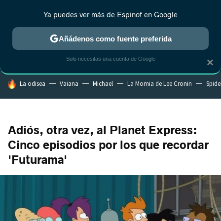
Ya puedes ver más de Espinof en Google
MENÚ
NUEVO
Añádenos como fuente preferida
CRÍTICA
ESTRENOS
REALITY
ANIME
RANKINGS CINE
RA
Solo necesitas una cuenta de Google
×
HOY SE HABLA DE
La odisea
Vaiana
Michael
La Momia de Lee Cronin
Spide
Adiós, otra vez, al Planet Express:
Cinco episodios por los que recordar
'Futurama'