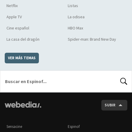
Netflix
Listas
Apple TV
La odisea
Cine español
HBO Max
La casa del dragón
Spider-man: Brand New Day
VER MÁS TEMAS
BUSCA
SUBIR
Sensacine
Espinof