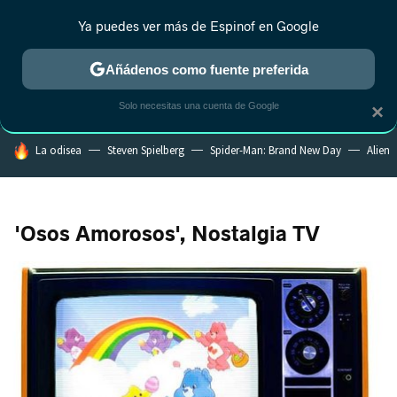
Ya puedes ver más de Espinof en Google
CRÍTICA
ESTRENOS
REALITY
ANIME
RANKINGS CINE
RA
Añádenos como fuente preferida
Solo necesitas una cuenta de Google
×
HOY SE HABLA DE
La odisea
Steven Spielberg
Spider-Man: Brand New Day
Alien
'Osos Amorosos', Nostalgia TV