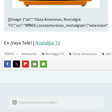
[[image: {"alt":"Osos Amorosos, Nostalgia
TV","src":"8ff801\/ososamorosos_nostalgiatv","extension":"j
En ¡Vaya Tele! |
Nostalgia TV
TEMAS
Animación
Nostalgia TV
Osos Amorosos
Jim 
FACEBOOK
TWITTER
FLIPBOARD
E-
WHATSAPP
MAIL
Comentarios cerrados