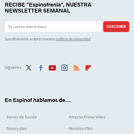
RECIBE "Espinofrenia", NUESTRA
NEWSLETTER SEMANAL
SUSCRIBIR
Suscribiéndote aceptas nuestra
política de privacidad
Síguenos
Twit
Face
Yout
Inst
RSS
Flip
ter
boo
ube
agra
boar
k
m
d
En Espinof hablamos de...
Series de ficción
Amazon Prime Video
Disney plus
Movistar Plus