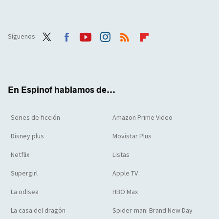
Síguenos
Twit
Face
Yout
Inst
RSS
Flip
ter
boo
ube
agra
boar
k
m
d
En Espinof hablamos de...
Series de ficción
Amazon Prime Video
Disney plus
Movistar Plus
Netflix
Listas
Supergirl
Apple TV
La odisea
HBO Max
La casa del dragón
Spider-man: Brand New Day