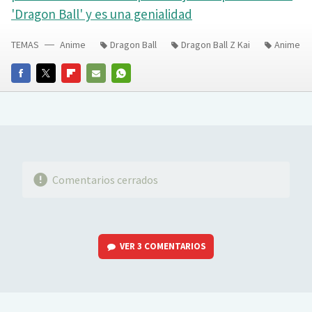
'Dragon Ball' y es una genialidad
TEMAS
Anime
Dragon Ball
Dragon Ball Z Kai
Anime
FACEBOOK
TWITTER
FLIPBOARD
E-
WHATSAPP
MAIL
Comentarios cerrados
VER
3 COMENTARIOS