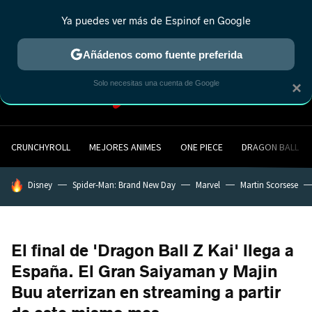
Ya puedes ver más de Espinof en Google
MENÚ
NUEVO
Añádenos como fuente preferida
Solo necesitas una cuenta de Google
×
CRUNCHYROLL
MEJORES ANIMES
ONE PIECE
DRAGON BALL
HOY SE HABLA DE
Disney
Spider-Man: Brand New Day
Marvel
Martin Scorsese
El final de 'Dragon Ball Z Kai' llega a
España. El Gran Saiyaman y Majin
Buu aterrizan en streaming a partir