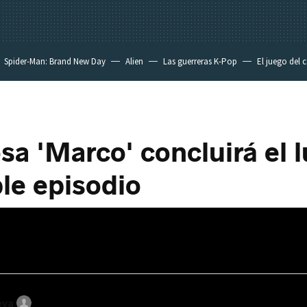
Spider-Man: Brand New Day
Alien
Las guerreras K-Pop
El juego del 
osa 'Marco' concluirá el 
le episodio
eva