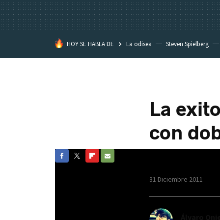
HOY SE HABLA DE
La odisea
Steven Spielberg
Kimetsu no Yaiba
La exit
con dob
FACEBOOK
TWITTER
FLIPBOARD
E-
31 Diciembre 2011
MAIL
Álvaro Oni