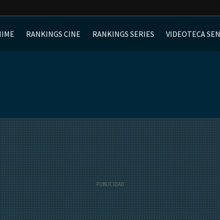
NIME
RANKINGS CINE
RANKINGS SERIES
VIDEOTECA SE