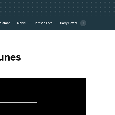
calamar
Marvel
Harrison Ford
Harry Potter
lunes