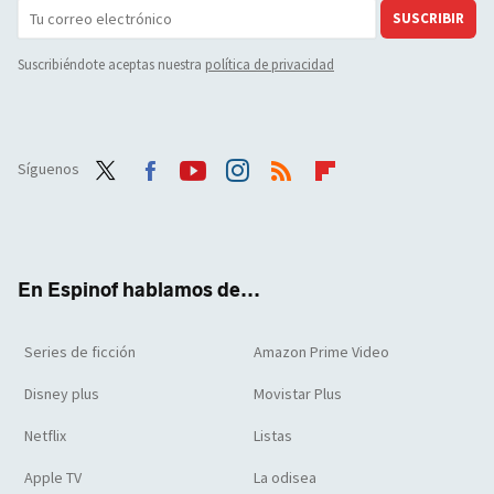
SUSCRIBIR
Suscribiéndote aceptas nuestra
política de privacidad
Síguenos
Twit
Face
Yout
Inst
RSS
Flip
ter
boo
ube
agra
boar
k
m
d
En Espinof hablamos de...
Series de ficción
Amazon Prime Video
Disney plus
Movistar Plus
Netflix
Listas
Apple TV
La odisea