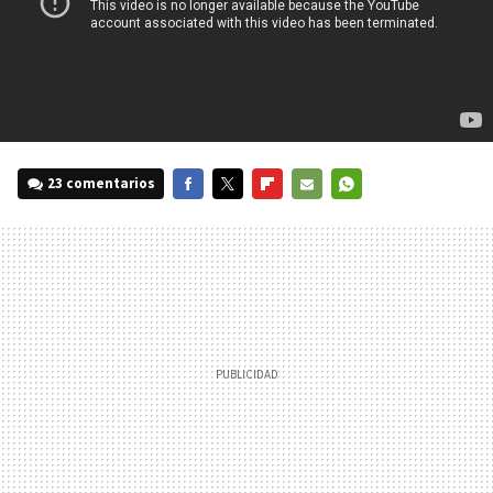
23 comentarios
FACEBOOK
TWITTER
FLIPBOARD
E-
WHATSAPP
MAIL