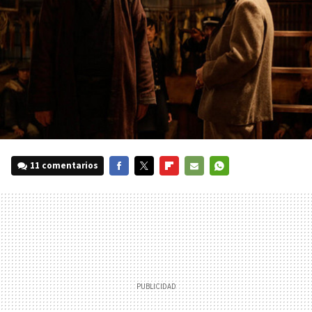
11 comentarios
FACEBOOK
TWITTER
FLIPBOARD
E-
WHATSAPP
MAIL