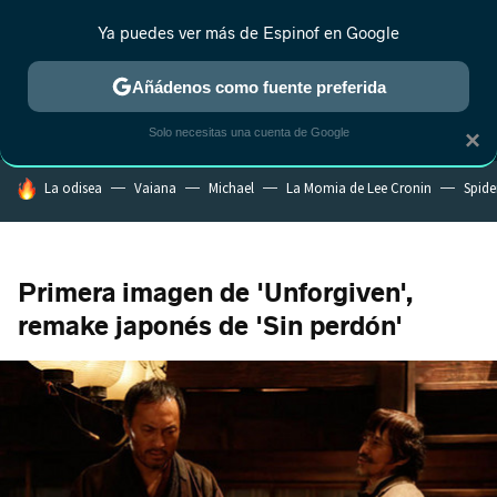
Ya puedes ver más de Espinof en Google
MENÚ
NUEVO
Añádenos como fuente preferida
CRÍTICA
ESTRENOS
REALITY
ANIME
RANKINGS CINE
RA
Solo necesitas una cuenta de Google
×
HOY SE HABLA DE
La odisea
Vaiana
Michael
La Momia de Lee Cronin
Spide
Primera imagen de 'Unforgiven',
remake japonés de 'Sin perdón'