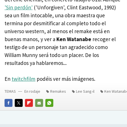
'Sin perdón'
('Unforgiven', Clint Eastwood, 1992)
sea un film intocable, una obra maestra que
termina por desmitificar al completo todo el
universo western, al menos el remake está en
buenas manos, y ver a
Ken Watanabe
recoger el
testigo de un personaje tan agradecido como
William Munny será todo un placer. De los
resultados ya hablaremos...
En
twitchfilm
podéis ver más imágenes.
TEMAS
En rodaje
Remakes
Lee Sang-il
Ken Watanab
FACEBOOK
TWITTER
FLIPBOARD
E-
WHATSAPP
MAIL