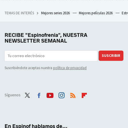
TEMAS DE INTERÉS
Mejores series 2026
Mejores películas 2026
Est
RECIBE "Espinofrenia", NUESTRA
NEWSLETTER SEMANAL
SUSCRIBIR
Suscribiéndote aceptas nuestra
política de privacidad
Síguenos
Twit
Face
Yout
Inst
RSS
Flip
ter
boo
ube
agra
boar
k
m
d
En Espinof hablamos de...