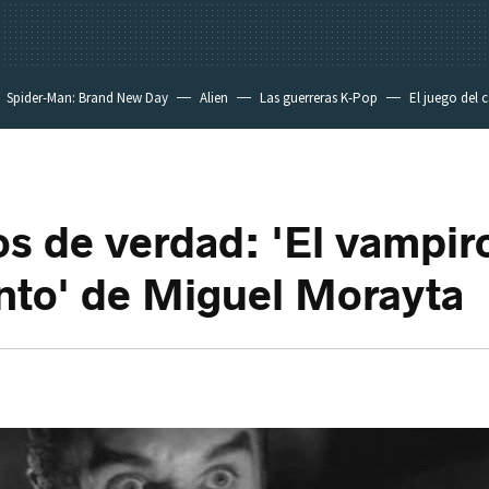
Spider-Man: Brand New Day
Alien
Las guerreras K-Pop
El juego del 
s de verdad: 'El vampir
nto' de Miguel Morayta