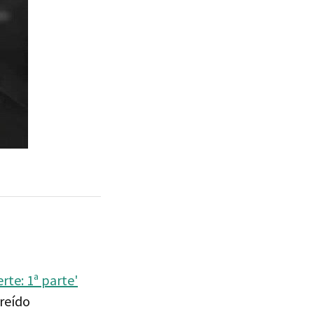
erte: 1ª parte'
creído