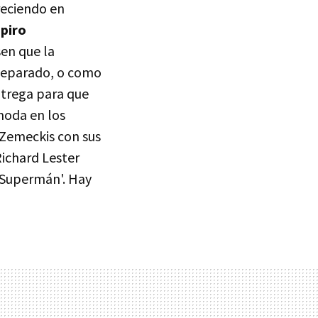
reciendo en
mpiro
sen que la
 separado, o como
ntrega para que
 moda en los
 Zemeckis con sus
Richard Lester
 'Supermán'. Hay