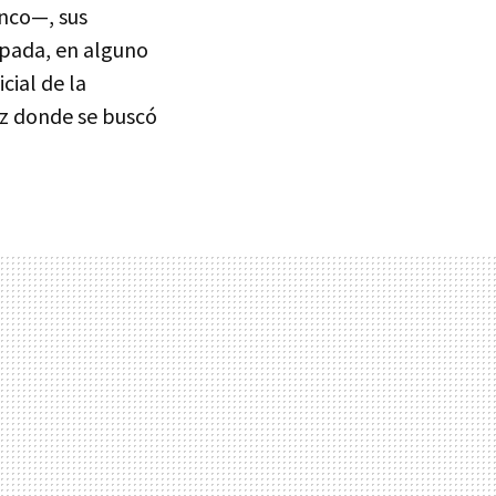
anco—, sus
upada, en alguno
cial de la
uz donde se buscó