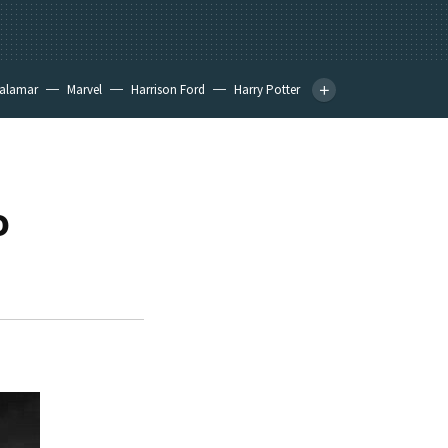
calamar
Marvel
Harrison Ford
Harry Potter
o