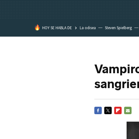
HOY SE HABLA DE
La odisea
Steven Spielberg
Kimetsu no Yaiba
Vampiro
sangrie
FACEBOOK
TWITTER
FLIPBOARD
E-
MAIL