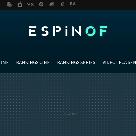
NIME
RANKINGS CINE
RANKINGS SERIES
VIDEOTECA SE