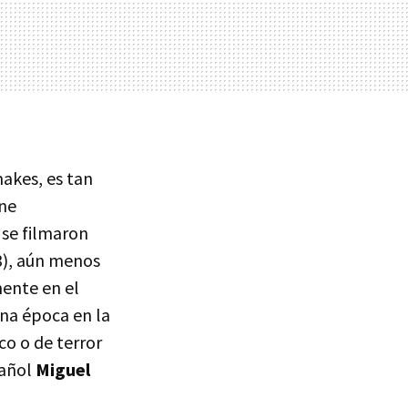
makes, es tan
ine
 se filmaron
3), aún menos
ente en el
una época en la
co o de terror
pañol
Miguel