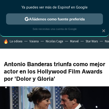
Ya puedes ver más de Espinof en Google
MENÚ
NUEVO
Añádenos como fuente preferida
CRÍTICA
ESTRENOS
REALITY
ANIME
RANKINGS CINE
RA
Solo necesitas una cuenta de Google
×
HOY SE HABLA DE
La odisea
Vaiana
Nicolas Cage
Marvel
Star Wars
Na
Antonio Banderas triunfa como mejor
actor en los Hollywood Film Awards
por 'Dolor y Gloria'