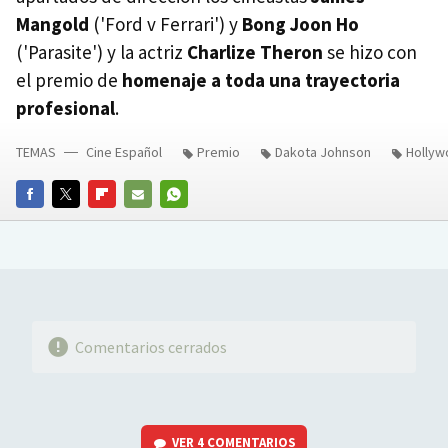
Mangold
('Ford v Ferrari') y
Bong Joon Ho
('Parasite') y la actriz
Charlize Theron
se hizo con
el premio de
homenaje a toda una trayectoria
profesional
.
TEMAS
Cine Español
Premio
Dakota Johnson
Hollyw
FACEBOOK
TWITTER
FLIPBOARD
E-
WHATSAPP
MAIL
Comentarios cerrados
VER
4 COMENTARIOS