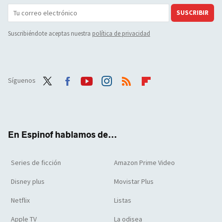
SUSCRIBIR
Suscribiéndote aceptas nuestra
política de privacidad
Síguenos
Twit
Face
Yout
Inst
RSS
Flip
ter
boo
ube
agra
boar
k
m
d
En Espinof hablamos de...
Series de ficción
Amazon Prime Video
Disney plus
Movistar Plus
Netflix
Listas
Apple TV
La odisea