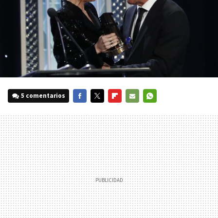
5 comentarios
FACEBOOK
TWITTER
FLIPBOARD
E-
WHATSAPP
MAIL