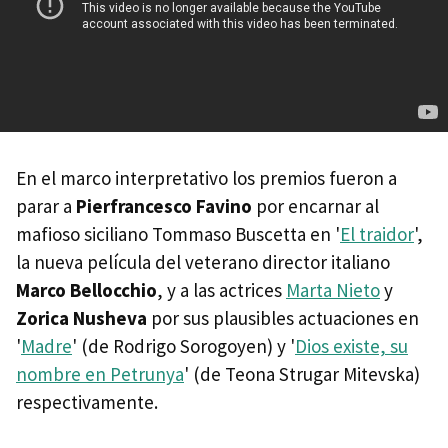
En el marco interpretativo los premios fueron a
parar a
Pierfrancesco Favino
por encarnar al
mafioso siciliano Tommaso Buscetta en '
El traidor
',
la nueva película del veterano director italiano
Marco Bellocchio
, y a las actrices
Marta Nieto
y
Zorica Nusheva
por sus plausibles actuaciones en
'
Madre
' (de Rodrigo Sorogoyen) y '
Dios existe, su
nombre en Petrunya
' (de Teona Strugar Mitevska)
respectivamente.