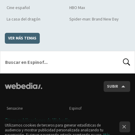
Cine español
HBO Max
La casa del dragón
Spider-man: Brand New Day
VER MÁS TEMAS
BUSCA
SUBIR
Sensacine
Espinof
Otras publicaciones de Webedia
Utilizamos cookies de terceros para generar estadísticas de
audiencia y mostrar publicidad personalizada analizando tu
navegación. Si sigues navegando estarás aceptando su uso.
Más