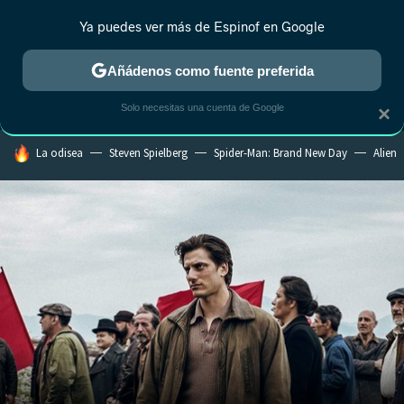
Ya puedes ver más de Espinof en Google
MENÚ
NUEVO
Añádenos como fuente preferida
CRÍTICA
ESTRENOS
REALITY
ANIME
RANKINGS CINE
RA
Solo necesitas una cuenta de Google
×
HOY SE HABLA DE
La odisea
Steven Spielberg
Spider-Man: Brand New Day
Alien