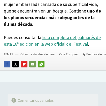
mujer embarazada cansada de su superficial vida,
que se encuentran en un bosque. Contiene
uno de
los planos secuencias más subyugantes de la
última década
.
Puedes consultar la
lista completa del palmarés de
esta 16ª edición en la web oficial del Festival
.
TEMAS
Otros festivales de cine
Cine Europeo
Festival de ci
FACEBOOK
TWITTER
FLIPBOARD
E-
WHATSAPP
MAIL
Comentarios cerrados