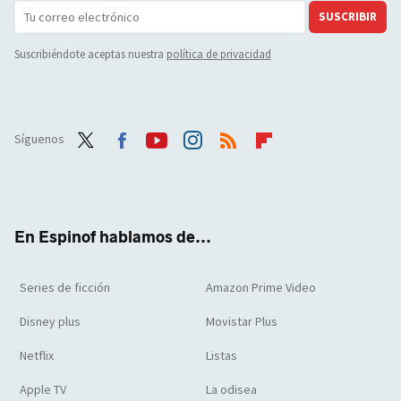
SUSCRIBIR
Suscribiéndote aceptas nuestra
política de privacidad
Síguenos
Twit
Face
Yout
Inst
RSS
Flip
ter
boo
ube
agra
boar
k
m
d
En Espinof hablamos de...
Series de ficción
Amazon Prime Video
Disney plus
Movistar Plus
Netflix
Listas
Apple TV
La odisea