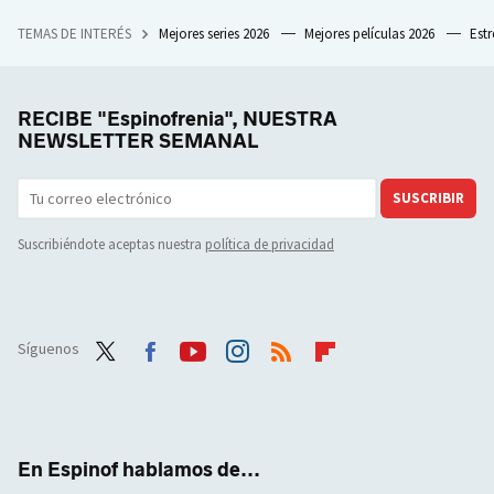
TEMAS DE INTERÉS
Mejores series 2026
Mejores películas 2026
Est
RECIBE "Espinofrenia", NUESTRA
NEWSLETTER SEMANAL
SUSCRIBIR
Suscribiéndote aceptas nuestra
política de privacidad
Síguenos
Twit
Face
Yout
Inst
RSS
Flip
ter
boo
ube
agra
boar
k
m
d
En Espinof hablamos de...