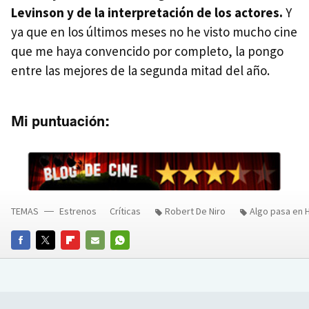
Levinson y de la interpretación de los actores.
Y
ya que en los últimos meses no he visto mucho cine
que me haya convencido por completo, la pongo
entre las mejores de la segunda mitad del año.
Mi puntuación:
TEMAS
Estrenos
Críticas
Robert De Niro
Algo pasa en 
FACEBOOK
TWITTER
FLIPBOARD
E-
WHATSAPP
MAIL