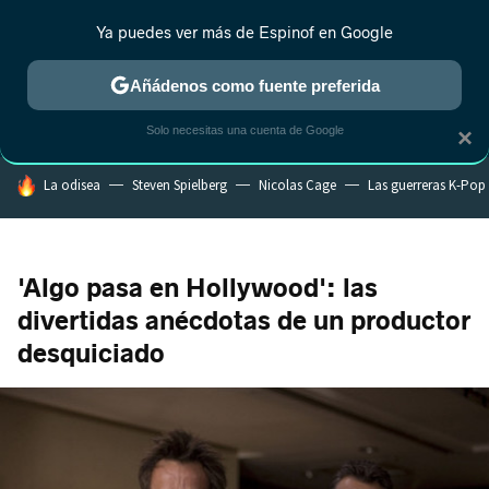
Ya puedes ver más de Espinof en Google
CRÍTICA
ESTRENOS
REALITY
ANIME
RANKINGS CINE
RA
Añádenos como fuente preferida
Solo necesitas una cuenta de Google
×
HOY SE HABLA DE
La odisea
Steven Spielberg
Nicolas Cage
Las guerreras K-Pop
'Algo pasa en Hollywood': las
divertidas anécdotas de un productor
desquiciado