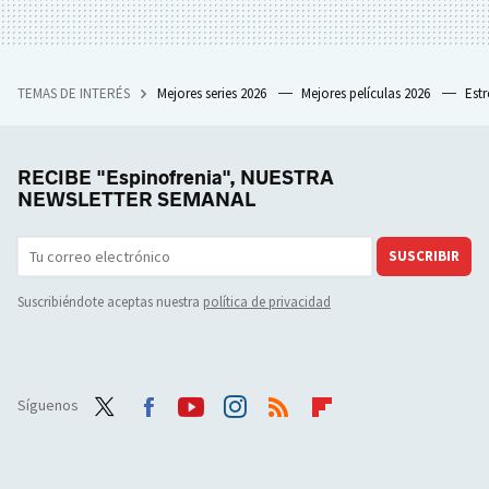
TEMAS DE INTERÉS
Mejores series 2026
Mejores películas 2026
Est
RECIBE "Espinofrenia", NUESTRA
NEWSLETTER SEMANAL
SUSCRIBIR
Suscribiéndote aceptas nuestra
política de privacidad
Síguenos
Twit
Face
Yout
Inst
RSS
Flip
ter
boo
ube
agra
boar