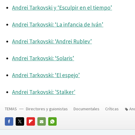
Andrei Tarkovski y ‘Esculpir en el tiempo’
Andrei Tarkovski: ‘La infancia de Iván’
Andrei Tarkovski: ‘Andrei Rublev’
Andrei Tarkovski: ‘Solaris’
Andrei Tarkovski: ‘El espejo’
Andrei Tarkovski: 'Stalker'
TEMAS
Directores y guionistas
Documentales
Críticas
And
FACEBOOK
TWITTER
FLIPBOARD
E-
WHATSAPP