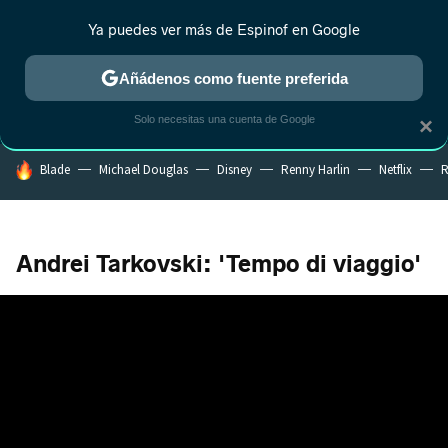
Ya puedes ver más de Espinof en Google
CRÍTICA
ESTRENOS
REALITY
ANIME
RANKINGS CINE
RA
Añádenos como fuente preferida
Solo necesitas una cuenta de Google
×
HOY SE HABLA DE
Blade
Michael Douglas
Disney
Renny Harlin
Netflix
R
Andrei Tarkovski: 'Tempo di viaggio'