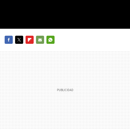
FACEBOOK
TWITTER
FLIPBOARD
E-
WHATSAPP
MAIL