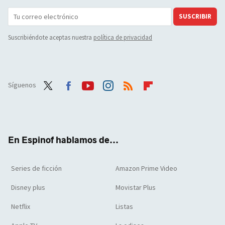
SUSCRIBIR
Suscribiéndote aceptas nuestra
política de privacidad
Síguenos
Twit
Face
Yout
Inst
RSS
Flip
ter
boo
ube
agra
boar
k
m
d
En Espinof hablamos de...
Series de ficción
Amazon Prime Video
Disney plus
Movistar Plus
Netflix
Listas