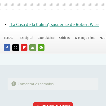
'La Casa de la Colina', suspense de Robert Wise
TEMAS
En digital
Cine Clásico
Críticas
Manga Films
B
FACEBOOK
TWITTER
FLIPBOARD
E-
WHATSAPP
MAIL
Comentarios cerrados