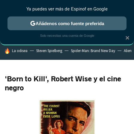
Ya puedes ver más de Espinof en Google
MENÚ
NUEVO
Añádenos como fuente preferida
CRÍTICA
ESTRENOS
REALITY
ANIME
RANKINGS CINE
RA
Solo necesitas una cuenta de Google
×
HOY SE HABLA DE
La odisea
Steven Spielberg
Spider-Man: Brand New Day
Alien
'Born to Kill', Robert Wise y el cine
negro