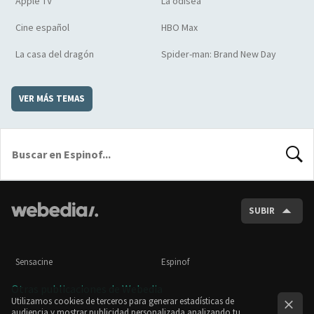
Apple TV
La odisea
Cine español
HBO Max
La casa del dragón
Spider-man: Brand New Day
VER MÁS TEMAS
BUSCA
SUBIR
Sensacine
Espinof
Otras publicaciones de Webedia
Utilizamos cookies de terceros para generar estadísticas de
audiencia y mostrar publicidad personalizada analizando tu