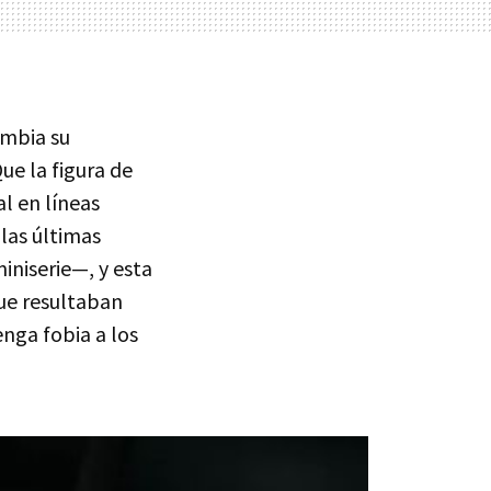
ambia su
ue la figura de
l en líneas
las últimas
miniserie—, y esta
que resultaban
nga fobia a los