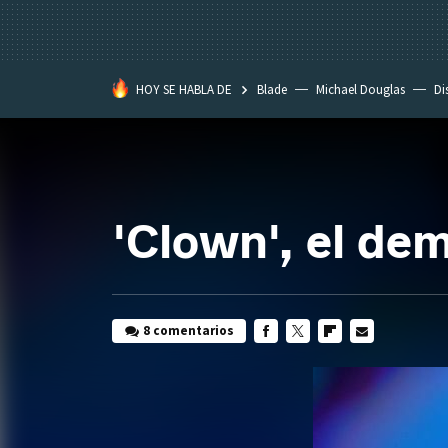
HOY SE HABLA DE
Blade
Michael Douglas
Di
'Clown', el de
8 comentarios
FACEBOOK
TWITTER
FLIPBOARD
E-
MAIL