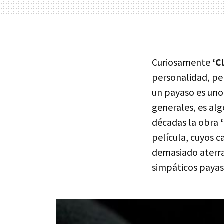
Curiosamente
‘C
personalidad, per
un payaso es uno
generales, es al
décadas la obra
película, cuyos 
demasiado aterra
simpáticos payaso