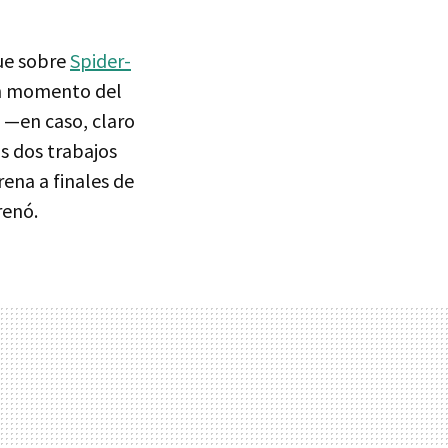
que sobre
Spider-
ún momento del
l —en caso, claro
s dos trabajos
rena a finales de
renó.