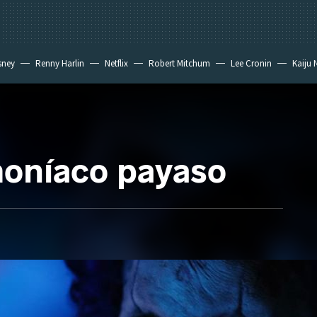
sney
Renny Harlin
Netflix
Robert Mitchum
Lee Cronin
Kaiju 
moníaco payaso