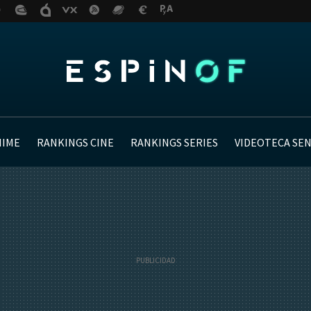
NIME
RANKINGS CINE
RANKINGS SERIES
VIDEOTECA SE