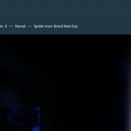
No. 8
Marvel
Spider-man: Brand New Day