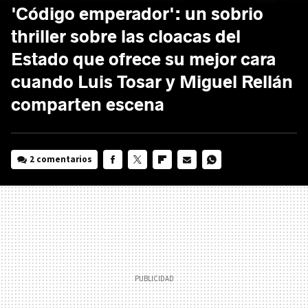
'Código emperador': un sobrio
thriller sobre las cloacas del
Estado que ofrece su mejor cara
cuando Luis Tosar y Miguel Rellán
comparten escena
2 comentarios
FACEBOOK
TWITTER
FLIPBOARD
E-
WHATSAPP
MAIL