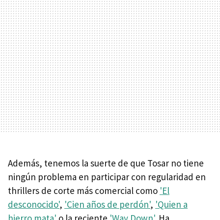
Además, tenemos la suerte de que Tosar no tiene
ningún problema en participar con regularidad en
thrillers de corte más comercial como
'El
desconocido'
,
'Cien años de perdón'
,
'Quien a
hierro mata'
o la reciente
'Way Down'
. Ha