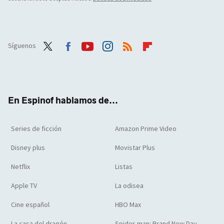
Síguenos
Twit
Face
Yout
Inst
RSS
Flip
ter
boo
ube
agra
boar
k
m
d
En Espinof hablamos de...
Series de ficción
Amazon Prime Video
Disney plus
Movistar Plus
Netflix
Listas
Apple TV
La odisea
Cine español
HBO Max
La casa del dragón
Spider-man: Brand New Day