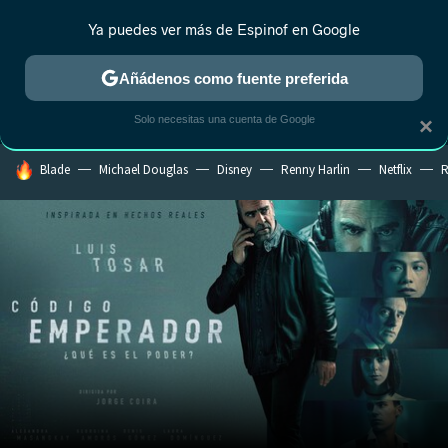
Ya puedes ver más de Espinof en Google
MENÚ
NUEVO
Añádenos como fuente preferida
CRÍTICA
ESTRENOS
REALITY
ANIME
RANKINGS CINE
RA
Solo necesitas una cuenta de Google
×
HOY SE HABLA DE
Blade
Michael Douglas
Disney
Renny Harlin
Netflix
R