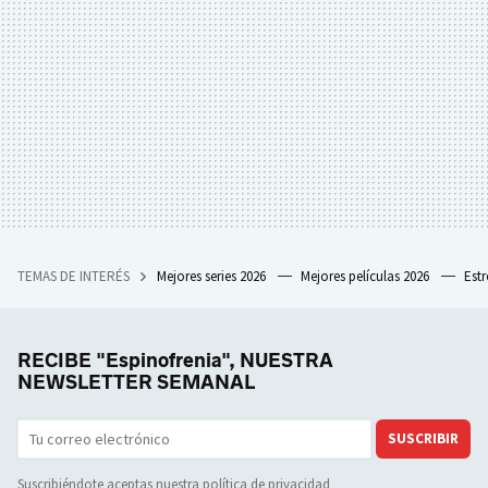
TEMAS DE INTERÉS
Mejores series 2026
Mejores películas 2026
Est
RECIBE "Espinofrenia", NUESTRA
NEWSLETTER SEMANAL
SUSCRIBIR
Suscribiéndote aceptas nuestra
política de privacidad