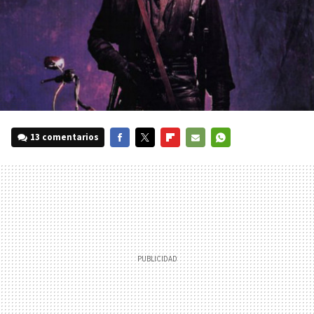
13 comentarios
FACEBOOK
TWITTER
FLIPBOARD
E-
WHATSAPP
MAIL