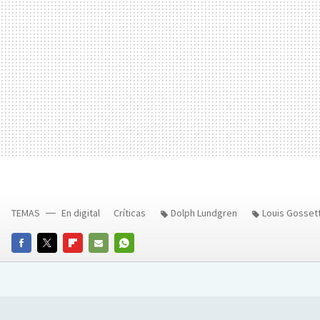
TEMAS
En digital
Críticas
Dolph Lundgren
Louis Gossett
FACEBOOK
TWITTER
FLIPBOARD
E-
WHATSAPP
MAIL