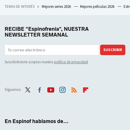
TEMAS DE INTERÉS
Mejores series 2026
Mejores películas 2026
Est
RECIBE "Espinofrenia", NUESTRA
NEWSLETTER SEMANAL
SUSCRIBIR
Suscribiéndote aceptas nuestra
política de privacidad
Síguenos
Twit
Face
Yout
Inst
RSS
Flip
ter
boo
ube
agra
boar
k
m
d
En Espinof hablamos de...