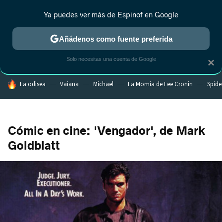
Ya puedes ver más de Espinof en Google
CRÍTICA
ESTRENOS
REALITY
ANIME
RANKINGS CINE
RA
Añádenos como fuente preferida
Solo necesitas una cuenta de Google
×
HOY SE HABLA DE
La odisea
Vaiana
Michael
La Momia de Lee Cronin
Spide
Cómic en cine: 'Vengador', de Mark
Goldblatt